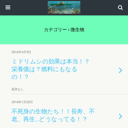
カテゴリー ›
微生物
2016年4月9日
ミドリムシの効果は本当！？
栄養価は？燃料にもなる
の！？
返答なし
2016年1月20日
不死身の生物たち！！長寿、不
老、再生…どうなってる！？