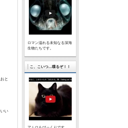
ロマン溢れる未知なる深海
生物たちです。
こ、こいつ…喋るぞ！！
（おと
わいい
アムロもびっくりです。