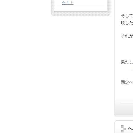
た！！
そし
現し
それ
果た
固定ペ
ヘ