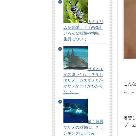
カミキリ
ムシ図鑑！！【画像】
いろんな種類や幼虫、
生態について
サメとエ
イの違いとは！？サカ
タザメ、カスザメとか
こん
がサメかエイかわから
こ）
ない。。
暑苦
最も危険
ブー
なサメの種類は！？ラ
ンキングにしてみ