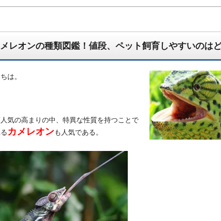
メレオンの種類図鑑！値段、ペット飼育しやすいのは
にちは。
類人気の高まりの中、特異な性質を持つことで
んでもござれ！なちょっと怪しい生物図鑑ブログです。
カメレオン
れる
も人気である。