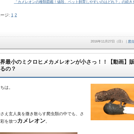
「カメレオンの種類図鑑！値段、ペット飼育しやすいのはどれ？」の続きを
ージ:
1
2
2016年11月27日（日）
｜
爬
界最小のミクロヒメカメレオンが小さっ！！【動画】
るの？
にちは。
でさえ玄人臭を撒き散らす爬虫類の中でも、さ
カメレオン
異彩を放つ
。