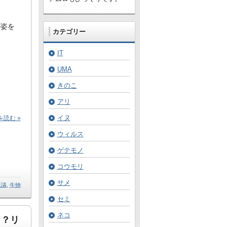
が姿を
カテゴリー
IT
UMA
きのこ
アリ
イヌ
読む »
ウィルス
ゲテモノ
コウモリ
サメ
思議
,
生物
セミ
ネコ
！？リ