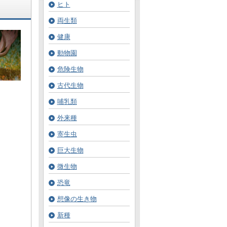
ヒト
両生類
健康
動物園
危険生物
古代生物
哺乳類
外来種
寄生虫
巨大生物
微生物
恐竜
想像の生き物
新種