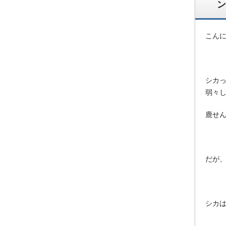
ン
こん
シカ
弱々
鹿せ
だが
シカ