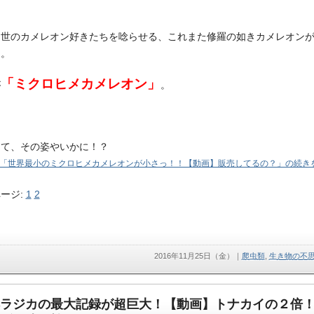
て世のカメレオン好きたちを唸らせる、これまた修羅の如きカメレオン
た。
「ミクロヒメカメレオン」
が
。
して、その姿やいかに！？
「世界最小のミクロヒメカメレオンが小さっ！！【動画】販売してるの？」の続きを
ージ:
1
2
2016年11月25日（金）
｜
爬虫類
,
生き物の不
ラジカの最大記録が超巨大！【動画】トナカイの２倍