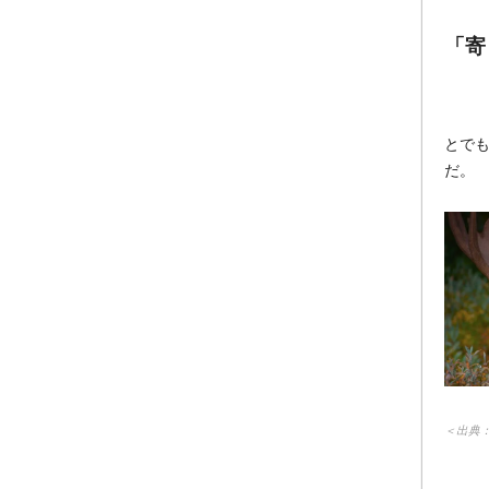
「寄
とで
だ。
＜出典