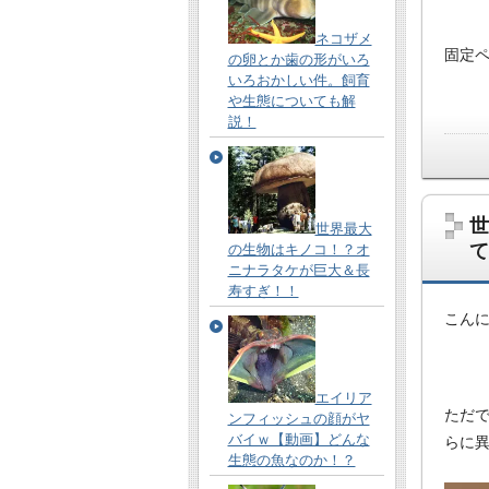
ネコザメ
固定ペ
の卵とか歯の形がいろ
いろおかしい件。飼育
や生態についても解
説！
世
世界最大
て
の生物はキノコ！？オ
ニナラタケが巨大＆長
寿すぎ！！
こん
エイリア
ただ
ンフィッシュの顔がヤ
バイｗ【動画】どんな
らに
生態の魚なのか！？