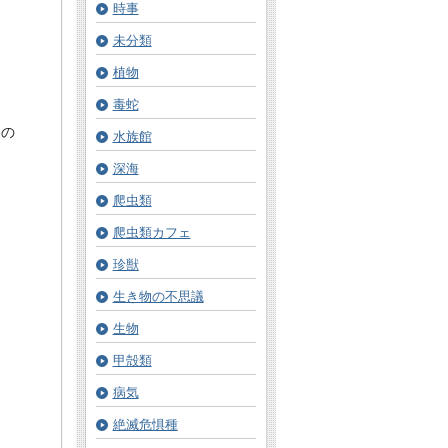
時事
未分類
植物
毒蛇
るの
水族館
深海
爬虫類
爬虫類カフェ
珍獣
生き物の不思議
生物
甲殻類
病気
絶滅危惧種