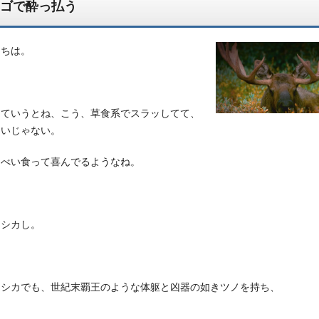
ゴで酔っ払う
にちは。
っていうとね、こう、草食系でスラッしてて、
しいじゃない。
んべい食って喜んでるようなね。
、シカし。
はシカでも、世紀末覇王のような体躯と凶器の如きツノを持ち、