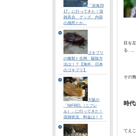
「深海20
17」に行ってきた！混
雑具合、グッズ、内容
の感想とか。
目を
る…
ゴキブリ
の種類と生態、駆除方
法は！？【海外、日本
のゴキブリ】
その
大阪の
時代
「NIFREL（ニフレ
ル）」に行ってきた！
混雑状況、料金は！？
てえ