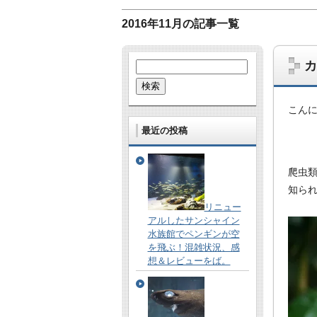
2016年11月の記事一覧
カ
検
索:
こん
最近の投稿
爬虫
哺乳類、爬虫類、鳥、虫、UMA…。な
知ら
あとたまに雑学的なネタも。
リニュー
アルしたサンシャイン
水族館でペンギンが空
を飛ぶ！混雑状況、感
想＆レビューをば。