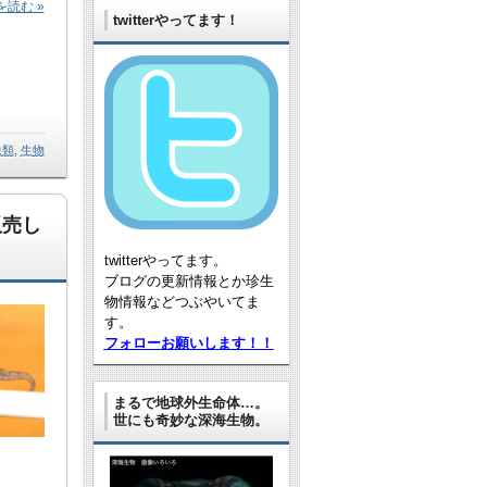
読む »
twitterやってます！
虫類
,
生物
販売し
twitterやってます。
ブログの更新情報とか珍生
物情報などつぶやいてま
す。
フォローお願いします！！
まるで地球外生命体…。
世にも奇妙な深海生物。