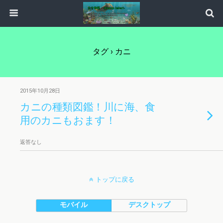
タグ › カニ
2015年10月28日
カニの種類図鑑！川に海、食
用のカニもおます！
返答なし
トップに戻る
モバイル
デスクトップ