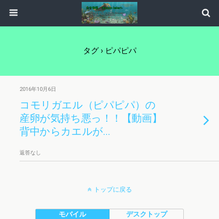
タグ › ピパピパ
2016年10月6日
コモリガエル（ピパピパ）の
産卵が気持ち悪っ！！【動画】
背中からカエルが…
返答なし
トップに戻る
モバイル
デスクトップ