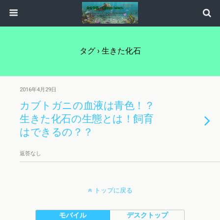
タグ › 生きた化石
2016年4月29日
カブトガニの血液は青色！？
生きた化石の生態とは！飼育
はできるの？？
返答なし
トップに戻る
モバイル
デスクトップ