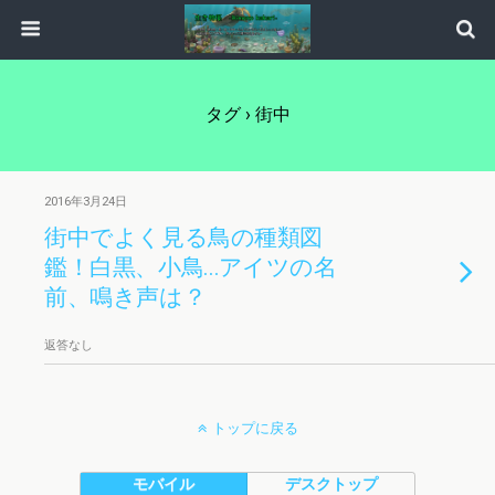
タグ › 街中
2016年3月24日
街中でよく見る鳥の種類図
鑑！白黒、小鳥…アイツの名
前、鳴き声は？
返答なし
トップに戻る
モバイル
デスクトップ