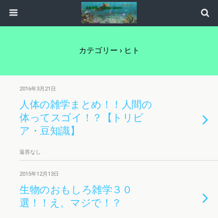
カテゴリー ›
ヒト
2016年3月21日
人体の雑学まとめ！！人間の
体ってスゴイ！？【トリビ
ア・豆知識】
返答なし
2015年12月13日
生物のおもしろ雑学３０
選！！え、マジで！？