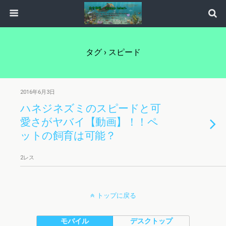
タグ › スピード
2016年6月3日
ハネジネズミのスピードと可
愛さがヤバイ【動画】！！ペ
ットの飼育は可能？
2レス
トップに戻る
モバイル
デスクトップ