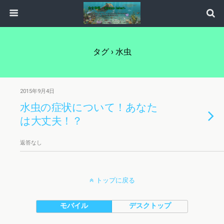
タグ › 水虫
2015年9月4日
水虫の症状について！あなた
は大丈夫！？
返答なし
トップに戻る
モバイル
デスクトップ