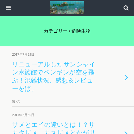
カテゴリー ›
危険生物
2017年7月29日
リニューアルしたサンシャイ
ン水族館でペンギンが空を飛
ぶ！混雑状況、感想＆レビュ
ーをば。
5レス
2017年3月30日
サメとエイの違いとは！？サ
カタザメ、カスザメとかがサ