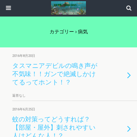
カテゴリー ›
病気
2016年8月20日
タスマニアデビルの鳴き声が
不気味！！ガンで絶滅しかけ
てるってホント！？
返答なし
2016年6月25日
蚊の対策ってどうすれば？
【部屋・屋外】刺されやすい
人はどんな人！？