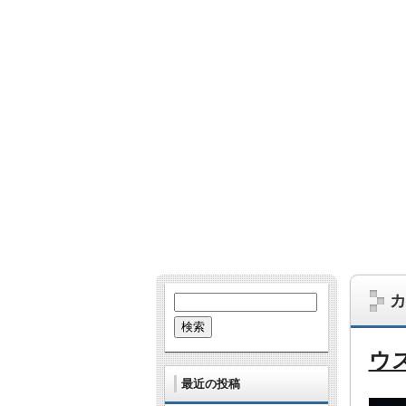
哺乳類、爬虫類、鳥、虫、UMA…。な
あとたまに雑学的なネタも。
カ
検
索:
ウ
最近の投稿