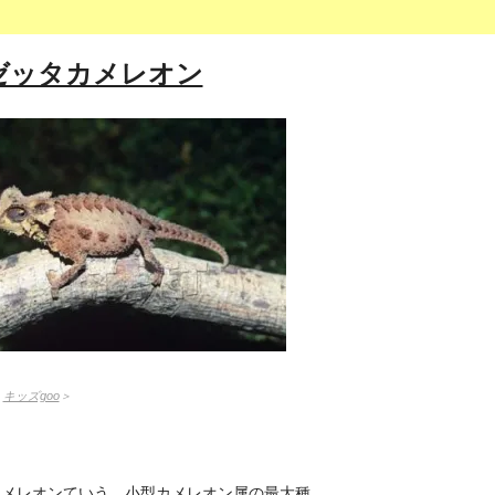
ゼッタカメレオン
：
キッズgoo
＞
カメレオンていう、小型カメレオン属の最大種。