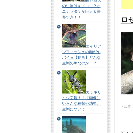
世界最大
の生物はキノコ！？オ
ニナラタケが巨大＆長
寿すぎ！！
ロ
エイリア
ンフィッシュの顔がヤ
バイｗ【動画】どんな
生態の魚なのか！？
カミキリ
ムシ図鑑！！【画像】
いろんな種類や幼虫、
＜出典
生態について
ヒメ