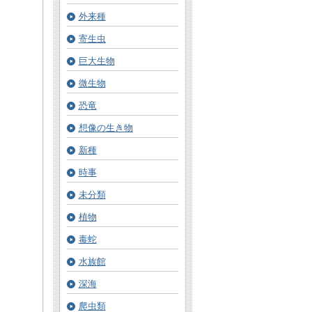
外来種
寄生虫
巨大生物
微生物
恐竜
想像の生き物
新種
時事
未分類
植物
毒蛇
水族館
深海
爬虫類