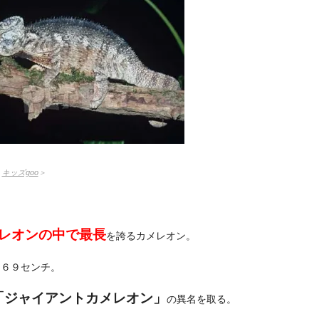
：
キッズgoo
＞
レオンの中で最長
を誇るカメレオン。
は６９センチ。
「ジャイアントカメレオン」
の異名を取る。