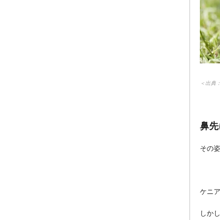
＜出典
鼻先
その
ケニ
しか