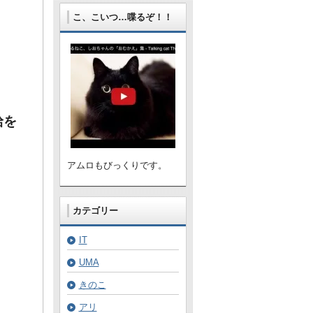
こ、こいつ…喋るぞ！！
給を
アムロもびっくりです。
カテゴリー
IT
UMA
きのこ
アリ