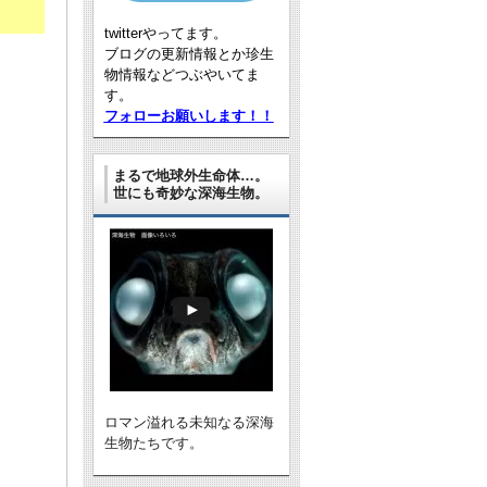
twitterやってます。
ブログの更新情報とか珍生
物情報などつぶやいてま
す。
フォローお願いします！！
まるで地球外生命体…。
世にも奇妙な深海生物。
ロマン溢れる未知なる深海
生物たちです。