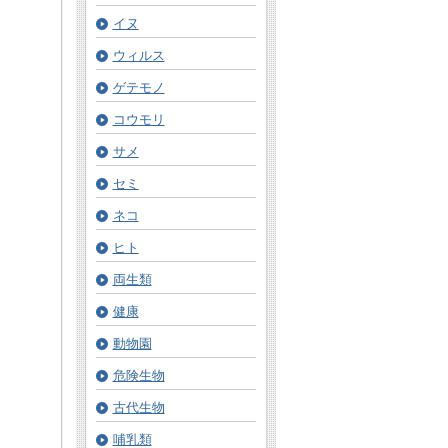
イヌ
ウィルス
ゲテモノ
コウモリ
サメ
セミ
ネコ
ヒト
両生類
健康
動物園
危険生物
古代生物
哺乳類