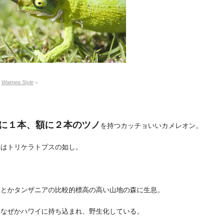
：
Waimea Style
＞
に１本、額に２本のツノ
を持つカッチョいいカメレオン。
姿はトリケラトプスの如し。
アとかタンザニアの比較的標高の高い山地の森に生息。
しなぜかハワイに持ち込まれ、野生化している。