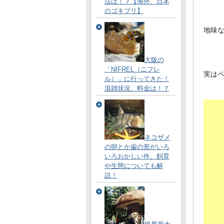
法は！？【海外、日本
のゴキブリ】
地味
大阪の
「NIFREL（ニフレ
実は
ル）」に行ってきた！
混雑状況、料金は！？
ネコザメ
の卵とか歯の形がいろ
いろおかしい件。飼育
や生態についても解
説！