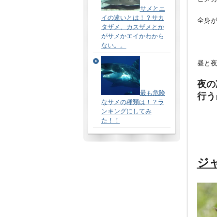
サメとエ
イの違いとは！？サカ
全身
タザメ、カスザメとか
がサメかエイかわから
ない。。
昼と
夜の
最も危険
行う
なサメの種類は！？ラ
ンキングにしてみ
た！！
ジ