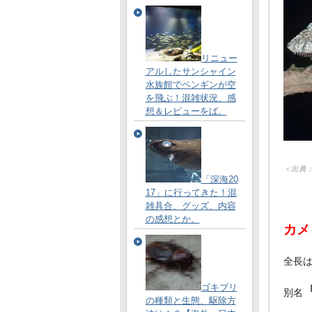
リニュー
アルしたサンシャイン
水族館でペンギンが空
を飛ぶ！混雑状況、感
想＆レビューをば。
＜出典
「深海20
17」に行ってきた！混
雑具合、グッズ、内容
の感想とか。
カメ
全長
ゴキブリ
別名
の種類と生態、駆除方