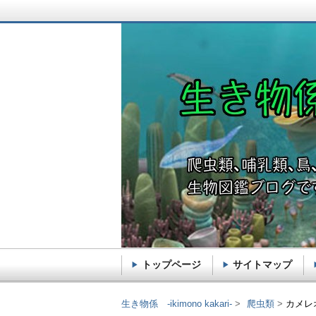
トップページ
サイトマップ
生き物係 -ikimono k
生き物係 -ikimono kakari-
爬虫類
カメレ