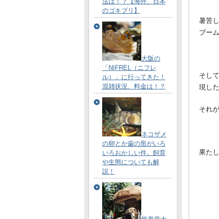
法は！？【海外、日本
のゴキブリ】
暑苦
ブー
大阪の
「NIFREL（ニフレ
そし
ル）」に行ってきた！
混雑状況、料金は！？
現し
それ
ネコザメ
の卵とか歯の形がいろ
果た
いろおかしい件。飼育
や生態についても解
説！