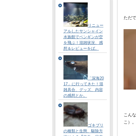
ただ
リニュー
アルしたサンシャイン
水族館でペンギンが空
を飛ぶ！混雑状況、感
想＆レビューをば。
「深海20
17」に行ってきた！混
雑具合、グッズ、内容
の感想とか。
こん
こ）
ゴキブリ
の種類と生態、駆除方