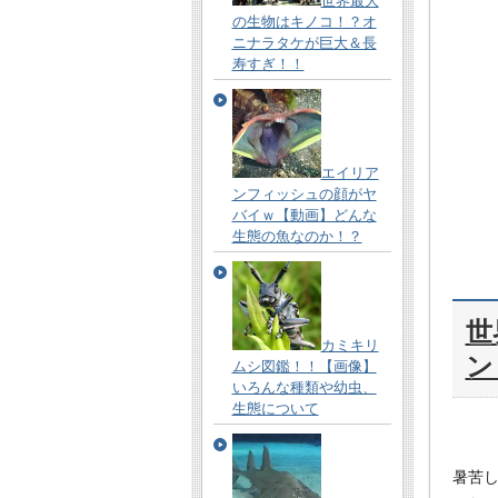
世界最大
の生物はキノコ！？オ
ニナラタケが巨大＆長
寿すぎ！！
エイリア
ンフィッシュの顔がヤ
バイｗ【動画】どんな
生態の魚なのか！？
世
カミキリ
ン
ムシ図鑑！！【画像】
いろんな種類や幼虫、
生態について
暑苦