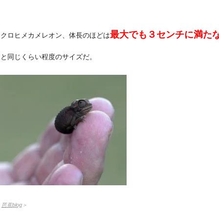
最大でも３センチに満た
ミクロヒメカメレオン、体長のほどは
爪と同じくらい程度のサイズだ。
：
芭蕉blog
＞