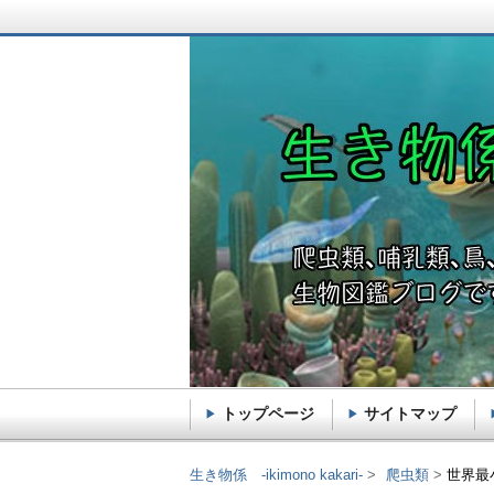
トップページ
サイトマップ
生き物係 -ikimono k
生き物係 -ikimono kakari-
爬虫類
世界最