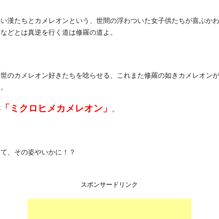
しい漢たちとカメレオンという、世間の浮わついた女子供たちが喜ぶか
ムなどとは真逆を行く道は修羅の道よ。
て世のカメレオン好きたちを唸らせる、これまた修羅の如きカメレオン
た。
「ミクロヒメカメレオン」
が
。
して、その姿やいかに！？
スポンサードリンク