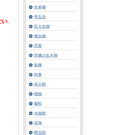
外来種
寄生虫
ない
。
巨大生物
微生物
恐竜
想像の生き物
新種
時事
未分類
植物
毒蛇
水族館
深海
爬虫類