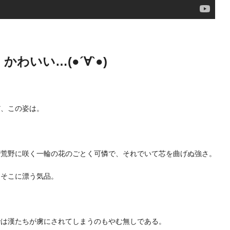
かわいい…(●´∀`●)
だ、この姿は。
で荒野に咲く一輪の花のごとく可憐で、それでいて芯を曲げぬ強さ。
てそこに漂う気品。
では漢たちが虜にされてしまうのもやむ無しである。