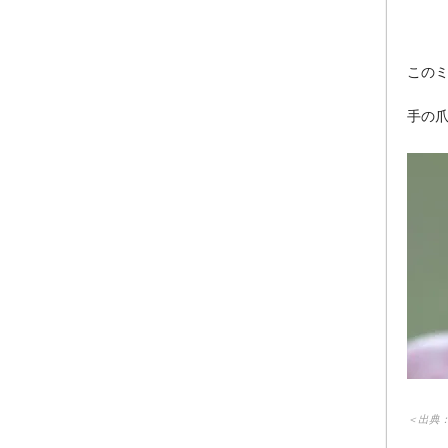
この
手の
＜出典