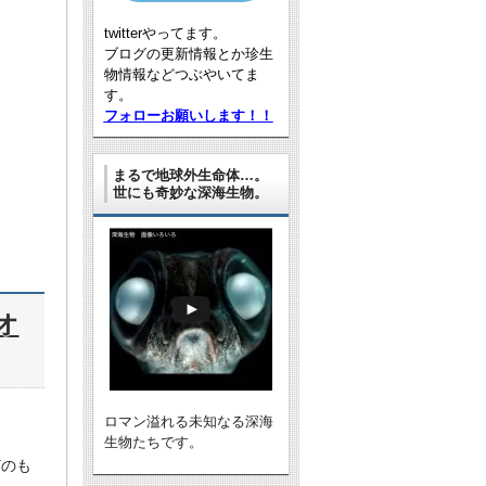
twitterやってます。
ブログの更新情報とか珍生
物情報などつぶやいてま
す。
フォローお願いします！！
まるで地球外生命体…。
世にも奇妙な深海生物。
オ
ロマン溢れる未知なる深海
生物たちです。
どのも