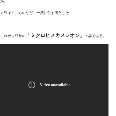
のか。
「カワイイ」ものなど、一笑に付す者たちぞ。
「ミクロヒメカメレオン」
てこれがウワサの
の姿である。