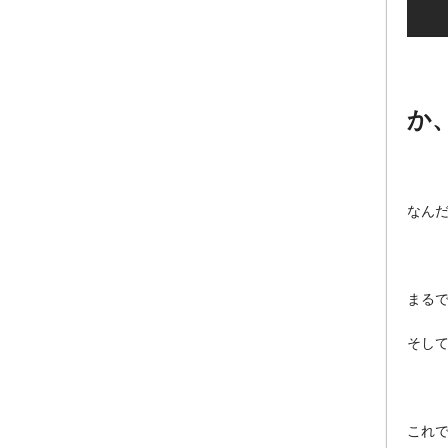
か、
なん
まる
そし
これ