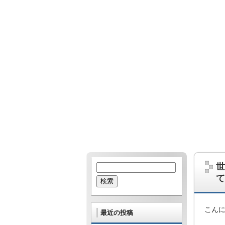
哺乳類、爬虫類、鳥、虫、UMA…。な
あとたまに雑学的なネタも。
世
検
索:
て
こん
最近の投稿