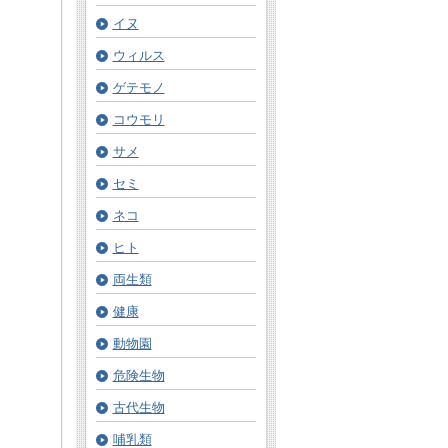
イヌ
ウィルス
ゲテモノ
コウモリ
サメ
セミ
ネコ
ヒト
両生類
健康
動物園
危険生物
古代生物
哺乳類