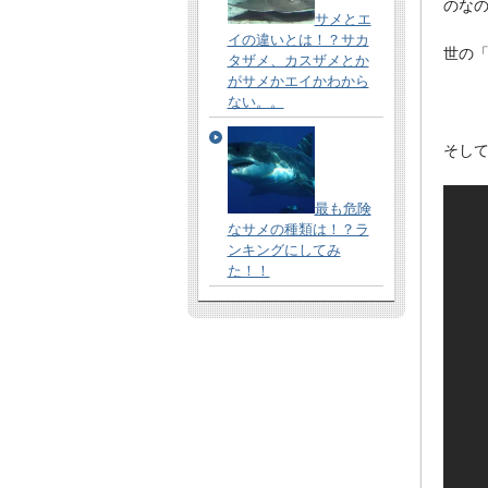
のな
サメとエ
イの違いとは！？サカ
世の
タザメ、カスザメとか
がサメかエイかわから
ない。。
そし
最も危険
なサメの種類は！？ラ
ンキングにしてみ
た！！