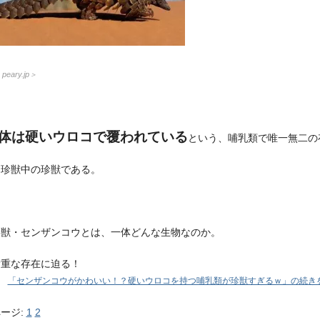
：
peary.jp
＞
体は硬いウロコで覆われている
という、哺乳類で唯一無二の
に珍獣中の珍獣である。
珍獣・センザンコウとは、一体どんな生物なのか。
貴重な存在に迫る！
「センザンコウがかわいい！？硬いウロコを持つ哺乳類が珍獣すぎるｗ」の続きを
ージ:
1
2