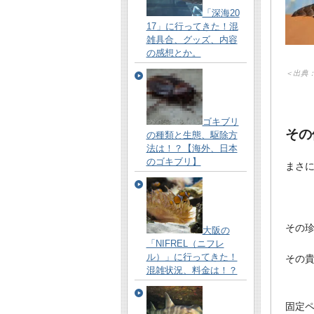
「深海20
17」に行ってきた！混
雑具合、グッズ、内容
の感想とか。
＜出典
ゴキブリ
その
の種類と生態、駆除方
法は！？【海外、日本
のゴキブリ】
まさ
その
大阪の
「NIFREL（ニフレ
ル）」に行ってきた！
その
混雑状況、料金は！？
固定ペ