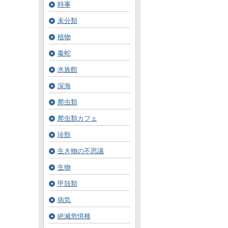
時事
未分類
植物
毒蛇
水族館
深海
爬虫類
爬虫類カフェ
珍獣
生き物の不思議
生物
甲殻類
病気
絶滅危惧種