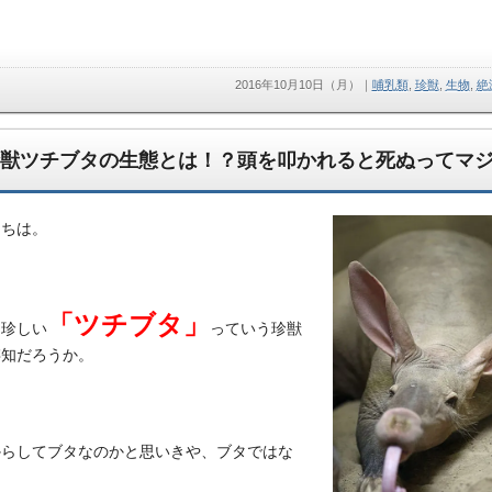
2016年10月10日（月）
｜
哺乳類
,
珍獣
,
生物
,
絶
獣ツチブタの生態とは！？頭を叩かれると死ぬってマ
にちは。
「ツチブタ」
も珍しい
っていう珍獣
存知だろうか。
からしてブタなのかと思いきや、ブタではな