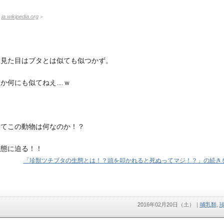
：
ja.wikipedia.org
＞
に見た目はブタとは似ても似つかず。
うか何にも似てねえ…ｗ
してこの動物は何なのか！？
生態に迫る！！
「珍獣ツチブタの生態とは！？頭を叩かれると死ぬってマジ！？」の続きを
2016年02月20日（土）
｜
哺乳類
,