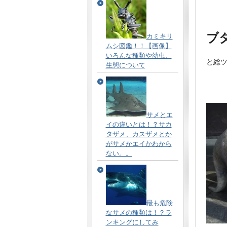
ブ
カミキリ
ムシ図鑑！！【画像】
いろんな種類や幼虫、
と総
生態について
サメとエ
イの違いとは！？サカ
タザメ、カスザメとか
がサメかエイかわから
ない。。
最も危険
なサメの種類は！？ラ
ンキングにしてみ