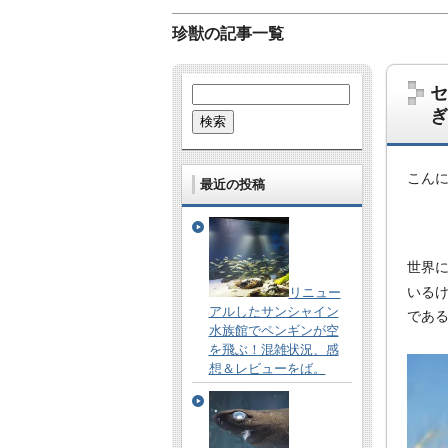
珍獣の記事一覧
セ
検
索:
ぎ
こん
最近の投稿
哺乳類、爬虫類、鳥、虫、UMA…。な
世界
あとたまに雑学的なネタも。
いる
リニュー
アルしたサンシャイン
であ
水族館でペンギンが空
を飛ぶ！混雑状況、感
想＆レビューをば。