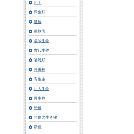
ヒト
両生類
健康
動物園
危険生物
古代生物
哺乳類
外来種
寄生虫
巨大生物
微生物
恐竜
想像の生き物
新種