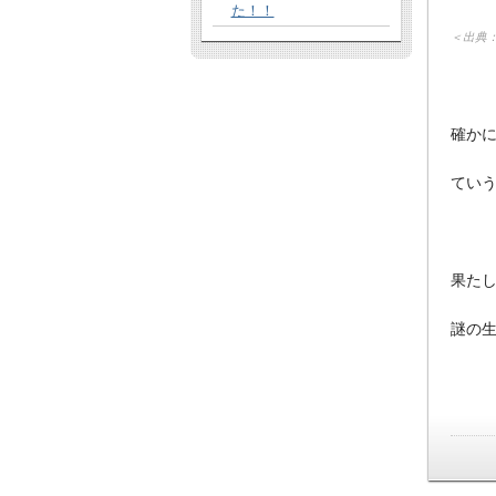
た！！
＜出典
確か
てい
果た
謎の