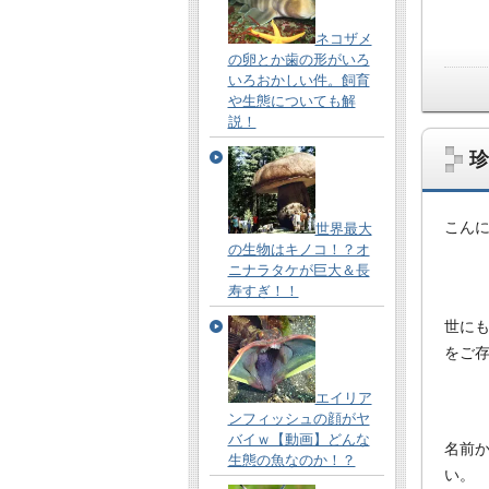
ネコザメ
の卵とか歯の形がいろ
いろおかしい件。飼育
や生態についても解
説！
珍
こん
世界最大
の生物はキノコ！？オ
ニナラタケが巨大＆長
寿すぎ！！
世に
をご
エイリア
ンフィッシュの顔がヤ
バイｗ【動画】どんな
名前
生態の魚なのか！？
い。