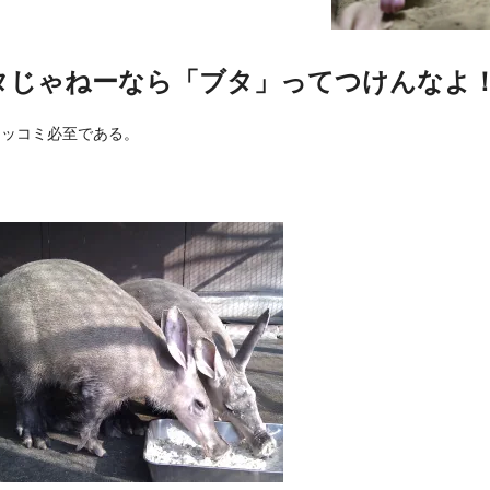
タじゃねーなら「ブタ」ってつけんなよ
ツッコミ必至である。