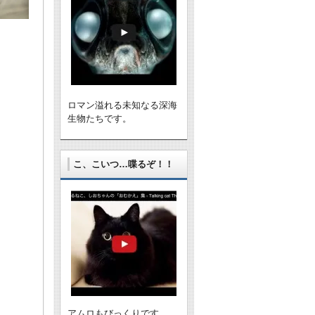
！
ロマン溢れる未知なる深海
生物たちです。
こ、こいつ…喋るぞ！！
アムロもびっくりです。