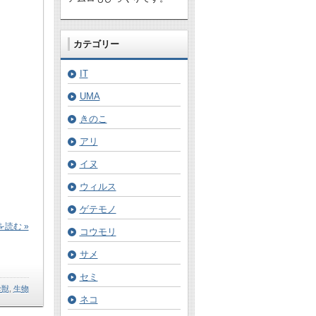
カテゴリー
IT
UMA
きのこ
アリ
イヌ
ウィルス
ゲテモノ
読む »
コウモリ
サメ
セミ
珍獣
,
生物
ネコ