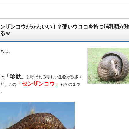
ンザンコウがかわいい！？硬いウロコを持つ哺乳類が
るｗ
にちは。
んでもござれ！なちょっと怪しい生物図鑑ブログです。
「珍獣」
には
と呼ばれる珍しい生物が数多く
「センザンコウ」
けど、この
もその１つ
る。