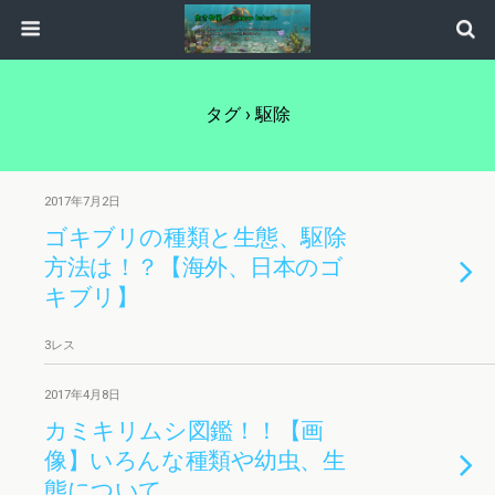
タグ › 駆除
2017年7月2日
ゴキブリの種類と生態、駆除
方法は！？【海外、日本のゴ
キブリ】
3レス
2017年4月8日
カミキリムシ図鑑！！【画
像】いろんな種類や幼虫、生
態について