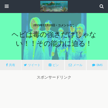
2015年12月20日 • コメントなし
ヘビは毒の強さだけじゃな
い！！その能力に迫る！
共有
ツイート
ピン
メール
SMS
スポンサードリンク