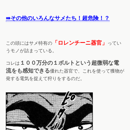
⇛その他のいろんなサメたち！超危険！？
「ロレンチーニ器官」
この頭にはサメ特有の
ってい
うモノが詰まっている。
１００万分の１ボルトという超微弱な電
コレは
流をも感知できる
優れた器官で、これを使って獲物が
発する電気を捉えて狩りをするのだ。