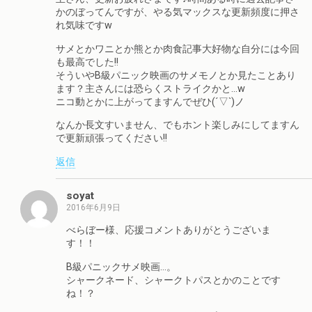
かのぼってんですが、やる気マックスな更新頻度に押さ
れ気味ですw
サメとかワニとか熊とか肉食記事大好物な自分には今回
も最高でした!!
そういやB級パニック映画のサメモノとか見たことあり
ます？主さんには恐らくストライクかと…w
ニコ動とかに上がってますんでぜひ(´▽`)ノ
なんか長文すいません、でもホント楽しみにしてますん
で更新頑張ってください!!
返信
soyat
2016年6月9日
べらぼー様、応援コメントありがとうございま
す！！
B級パニックサメ映画…。
シャークネード、シャークトパスとかのことです
ね！？