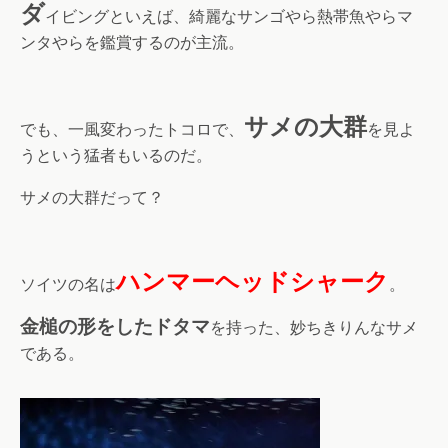
ダ
イビングといえば、綺麗なサンゴやら熱帯魚やらマ
ンタやらを鑑賞するのが主流。
サメの大群
でも、一風変わったトコロで、
を見よ
うという猛者もいるのだ。
サメの大群だって？
ハンマーヘッドシャーク
ソイツの名は
。
金槌の形をしたドタマ
を持った、妙ちきりんなサメ
である。