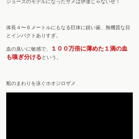
ジョーズのモデルになったサメは伊達じゃないぜ！
体長４〜６メートルにもなる巨体に鋭い歯、無機質な目
とインパクトありすぎ。
１００万倍に薄めた１滴の血
血の臭いに敏感で、
も嗅ぎ分ける
という。
船のまわりを泳ぐホオジロザメ