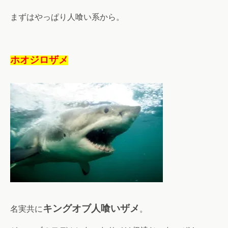
まずはやっぱり人喰い系から。
ホオジロザメ
キングオブ人喰いザメ
名実共に
。