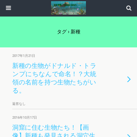
タグ › 新種
2017年1月21日
新種の生物がドナルド・トラ
ンプにちなんで命名！？大統
領の名前を持つ生物たちがい
る。
返答なし
2016年10月17日
洞窟に住む生物たち！【画
像】新種も発見される洞穴生