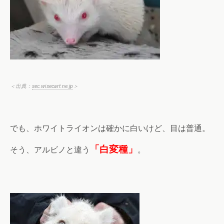
＜出典：
sec.wisecart.ne.jp
＞
でも、ホワイトライオンは確かに白いけど、目は普通。
「白変種」
そう、アルビノと違う
。