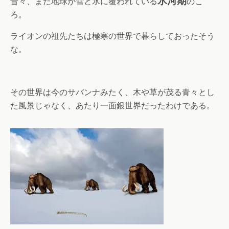
氷河期
昔々、まだ地球が雪と氷に覆われている
のこ
ろ。
ライオンの祖先たちは極寒の世界で暮らしておったそう
な。
その世界は今のサバンナみたく、木や草が茂る青々とし
た風景じゃなく、あたり一面銀世界だったわけである。