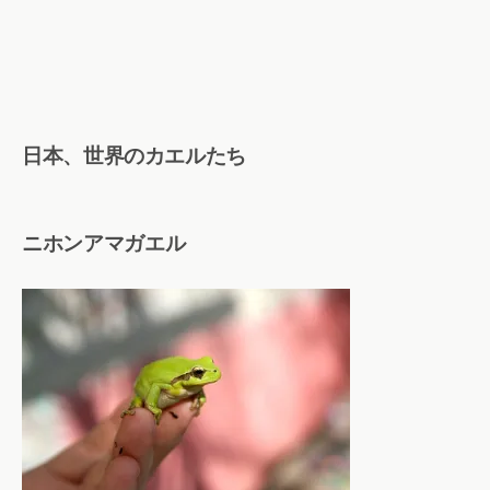
日本、世界のカエルたち
ニホンアマガエル