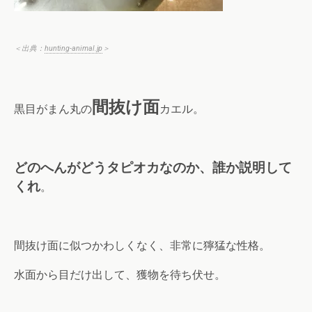
＜出典：
hunting-animal.jp
＞
間抜け面
黒目がまん丸の
カエル。
どのへんがどうタピオカなのか、誰か説明して
くれ
。
間抜け面に似つかわしくなく、非常に獰猛な性格。
水面から目だけ出して、獲物を待ち伏せ。