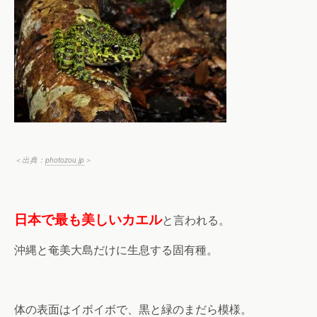
＜出典：
photozou.jp
＞
日本で最も美しいカエル
と言われる。
沖縄と奄美大島だけに生息する固有種。
体の表面はイボイボで、黒と緑のまだら模様。