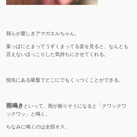
我らが愛しきアマガエルちゃん。
葉っぱにとまってうずくまってる姿を見ると、なんとも
言えないほっこりした気持ちにさせてくれる。
指先にある吸盤でどこにでもくっつくことができる。
雨鳴き
といって、雨が振りそうになると「クワックワ
ックワッ」と鳴く。
ちなみに鳴くのは全部オス。