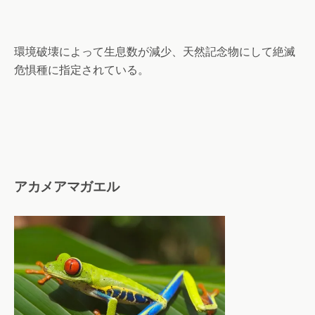
環境破壊によって生息数が減少、天然記念物にして絶滅
危惧種に指定されている。
アカメアマガエル