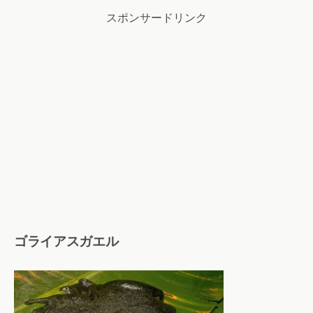
スポンサードリンク
ゴライアスガエル