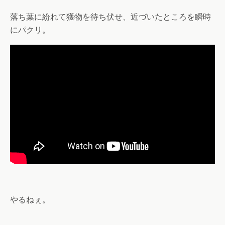
落ち葉に紛れて獲物を待ち伏せ、近づいたところを瞬時
にパクリ。
やるねぇ。