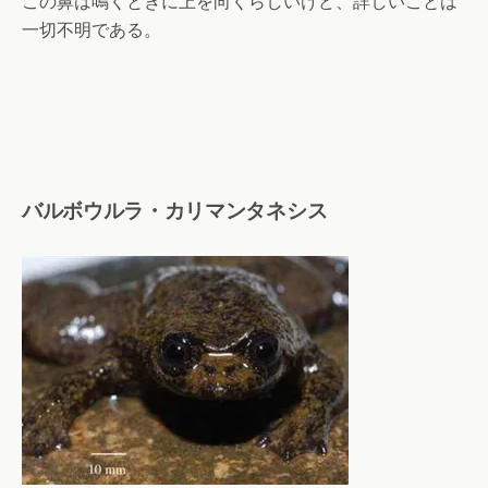
この鼻は鳴くときに上を向くらしいけど、詳しいことは
一切不明である。
バルボウルラ・カリマンタネシス