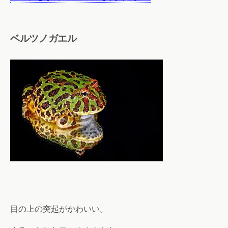
ベルツノガエル
目の上の突起がかわいい。