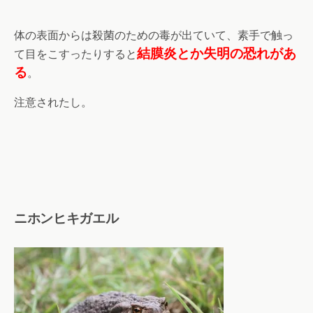
体の表面からは殺菌のための毒が出ていて、素手で触っ
結膜炎とか失明の恐れがあ
て目をこすったりすると
る
。
注意されたし。
ニホンヒキガエル