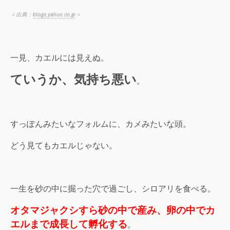
＜出典：
blogs.yahoo.co.jp
＞
一見、カエルには見えぬ。
ていうか、気持ち悪い
。
すっぽんみたいなフォルムに、カメみたいな頭。
どう見てもカエルじゃない。
一生を砂の中に掘った穴で過ごし、シロアリを食べる。
オタマジャクシすら砂の中で産み、卵の中でカ
エルまで成長して孵化する
。