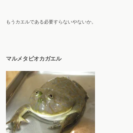
もうカエルである必要すらないやないか。
マルメタピオカガエル