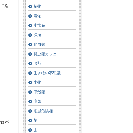
さに荒
植物
毒蛇
水族館
深海
爬虫類
爬虫類カフェ
珍獣
生き物の不思議
生物
甲殻類
病気
絶滅危惧種
菌
飢饉が
虫