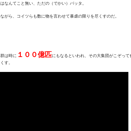
目はなんてこと無い、ただの（でかい）バッタ。
しながら、コイツらも数に物を言わせて暴虐の限りを尽くすのだ。
１００億匹
大群は時に
にもなるといわれ、その大集団がこぞって
尽くす。