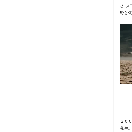
さら
野と
２０
発生