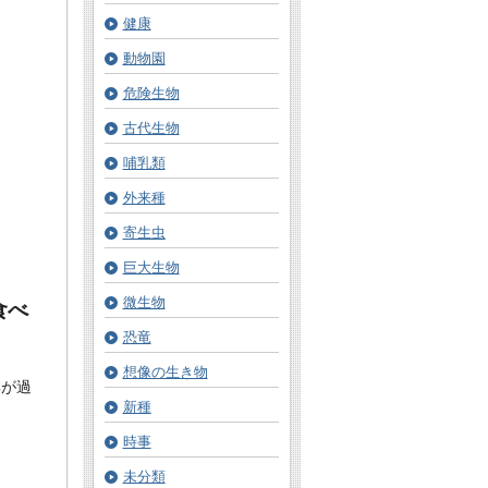
健康
動物園
危険生物
古代生物
哺乳類
外来種
寄生虫
巨大生物
微生物
食べ
恐竜
想像の生き物
群が過
新種
時事
未分類