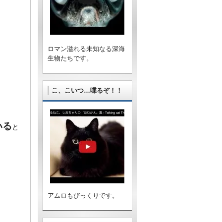
ロマン溢れる未知なる深海
生物たちです。
こ、こいつ…喋るぞ！！
いる
と
アムロもびっくりです。