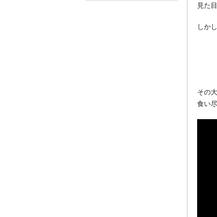
見た
しか
その
食い