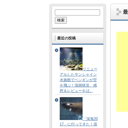
最
検
索:
最近の投稿
リニュー
アルしたサンシャイン
哺乳類、爬虫類、鳥、虫、UMA…。な
水族館でペンギンが空
あとたまに雑学的なネタも。
を飛ぶ！混雑状況、感
想＆レビューをば。
「深海20
17」に行ってきた！混