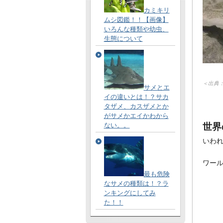
カミキリ
ムシ図鑑！！【画像】
いろんな種類や幼虫、
生態について
＜出典
サメとエ
イの違いとは！？サカ
タザメ、カスザメとか
がサメかエイかわから
世界
ない。。
いわ
ワー
最も危険
なサメの種類は！？ラ
ンキングにしてみ
た！！