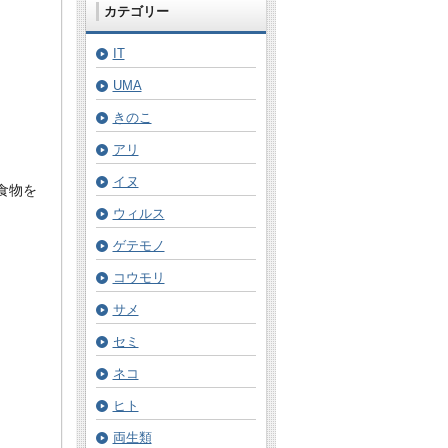
カテゴリー
IT
UMA
きのこ
アリ
イヌ
食物を
ウィルス
ゲテモノ
コウモリ
サメ
セミ
ネコ
ヒト
両生類