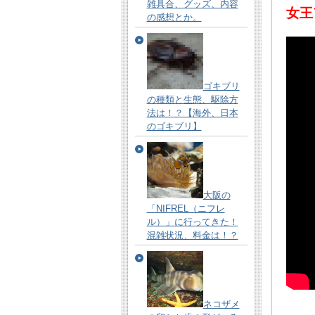
雑具合、グッズ、内容
女王
の感想とか。
ゴキブリ
の種類と生態、駆除方
法は！？【海外、日本
のゴキブリ】
大阪の
「NIFREL（ニフレ
ル）」に行ってきた！
混雑状況、料金は！？
ネコザメ