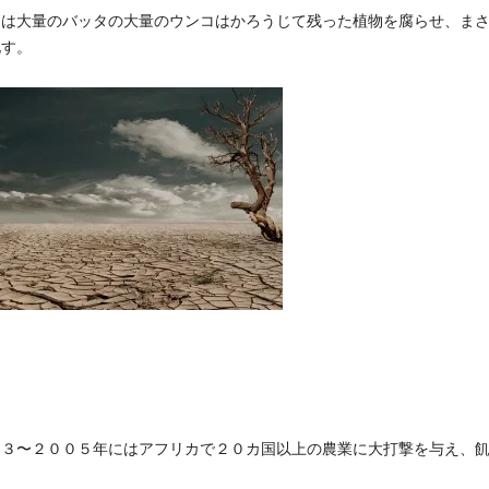
には大量のバッタの大量のウンコはかろうじて残った植物を腐らせ、ま
化す。
０３〜２００５年にはアフリカで２０カ国以上の農業に大打撃を与え、
。