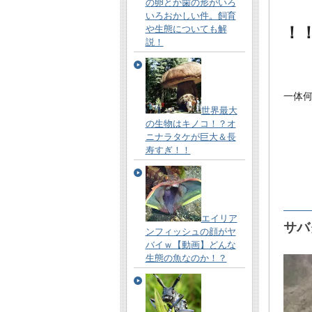
の卵とか歯の形がいろ
いろおかしい件。飼育
！！
や生態についても解
説！
一体
世界最大
の生物はキノコ！？オ
ニナラタケが巨大＆長
寿すぎ！！
エイリア
サバ
ンフィッシュの顔がヤ
バイｗ【動画】どんな
生態の魚なのか！？