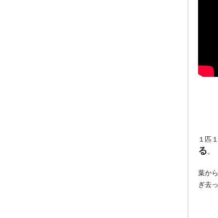
１匹
る
。
葉か
ぎ去