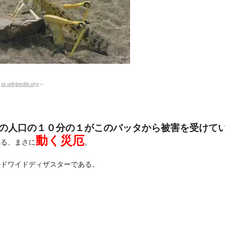
：
ja.wikipedia.org
＞
の人口の１０分の１がこのバッタから被害を受けて
動く災厄
れる、まさに
。
ルドワイドディザスターである。