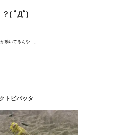
？( ﾟДﾟ)
何が動いてるんや…。
クトビバッタ