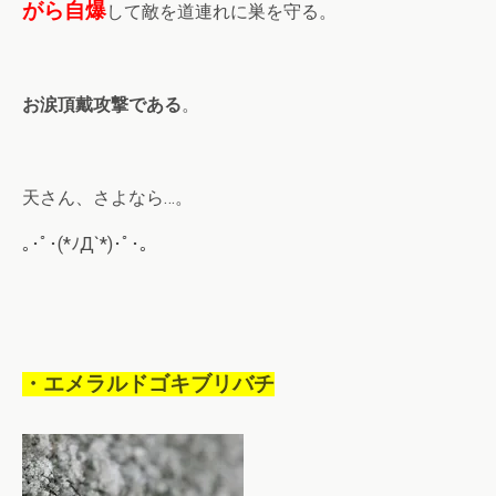
がら自爆
して敵を道連れに巣を守る。
お涙頂戴攻撃である
。
天さん、さよなら…。
｡･ﾟ･(*ﾉД`*)･ﾟ･。
・エメラルドゴキブリバチ