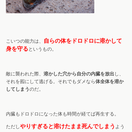
自らの体をドロドロに溶かして
こいつの能力は、
身を守る
というもの。
敵に襲われた際、
溶かした穴から自分の内臓を放出
し、
それを囮にして逃げる。それでもダメなら
体全体を溶か
してしまう
のだ。
内臓もドロドロになった体も時間が経てば再生する。
やりすぎると溶けたまま死んでしまう
ただし
よう