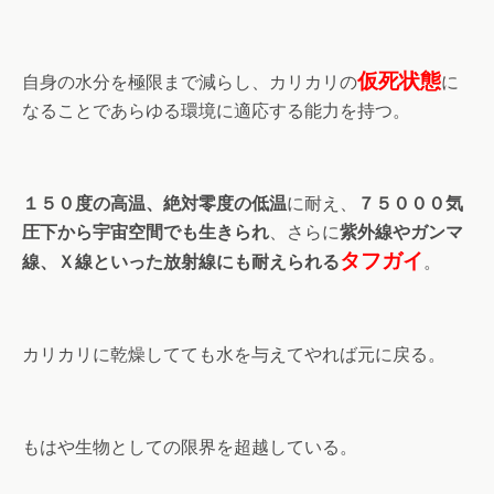
仮死状態
自身の水分を極限まで減らし、カリカリの
に
なることであらゆる環境に適応する能力を持つ。
１５０度の高温、絶対零度の低温
に耐え、
７５０００気
圧下から宇宙空間でも生きられ
、さらに
紫外線やガンマ
タフガイ
線、Ｘ線といった放射線にも耐えられる
。
カリカリに乾燥してても水を与えてやれば元に戻る。
もはや生物としての限界を超越している。