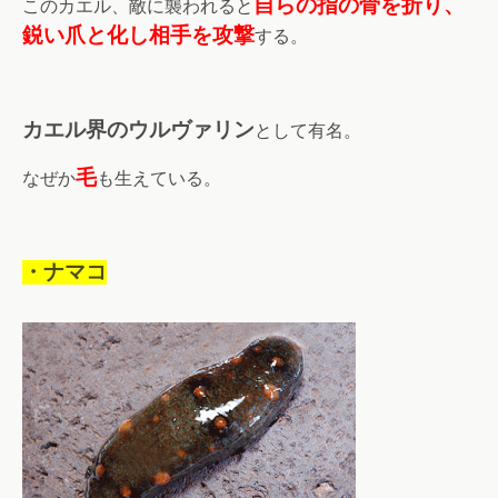
自らの指の骨を折り、
このカエル、敵に襲われると
鋭い爪と化し相手を攻撃
する。
カエル界のウルヴァリン
として有名。
毛
なぜか
も生えている。
・ナマコ