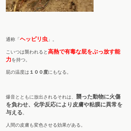
ヘッピリ虫
通称「
」。
高熱で有毒な屁をぶっ放す能
こいつは襲われると
力
を持つ。
屁の温度は
１００度
にもなる。
襲った動物に火傷
爆音とともに放出されるそれは、
を負わせ、化学反応により皮膚や粘膜に異常を
与える
。
人間の皮膚も変色させる効果がある。