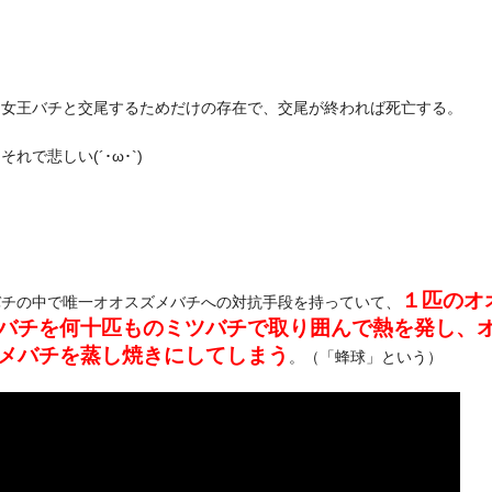
は女王バチと交尾するためだけの存在で、交尾が終われば死亡する。
それで悲しい(´･ω･`)
１匹のオ
バチの中で唯一オオスズメバチへの対抗手段を持っていて、
バチを何十匹ものミツバチで取り囲んで熱を発し、
メバチを蒸し焼きにしてしまう
。（「蜂球」という）