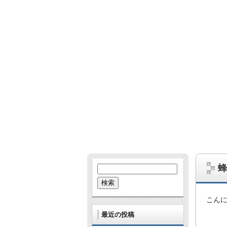
哺乳類、爬虫類、鳥、虫、UMA…。な
あとたまに雑学的なネタも。
蜂
検
索:
こん
最近の投稿