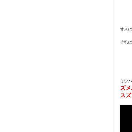
オス
それは
ミツ
ズメ
スズ