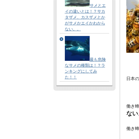
サメとエ
イの違いとは！？サカ
タザメ、カスザメとか
がサメかエイかわから
ない。。
最も危険
なサメの種類は！？ラ
ンキングにしてみ
た！！
日本
働き
ない
働き