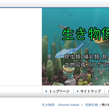
トップページ
サイトマップ
生き物係 -ikimono k
生き物係 -ikimono kakari-
危険生物
蜂の