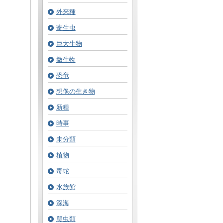
外来種
寄生虫
巨大生物
微生物
恐竜
想像の生き物
新種
時事
未分類
植物
毒蛇
水族館
深海
爬虫類