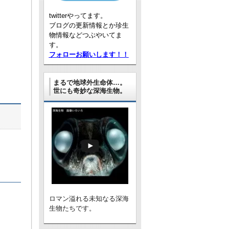
twitterやってます。
ブログの更新情報とか珍生
物情報などつぶやいてま
す。
フォローお願いします！！
まるで地球外生命体…。
世にも奇妙な深海生物。
ロマン溢れる未知なる深海
生物たちです。