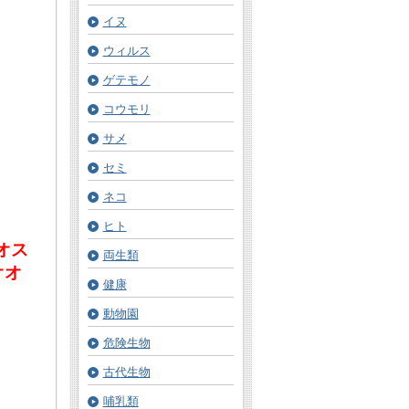
イヌ
ウィルス
ゲテモノ
コウモリ
サメ
セミ
ネコ
ヒト
オス
両生類
オオ
健康
動物園
危険生物
古代生物
哺乳類