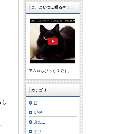
こ、こいつ…喋るぞ！！
アムロもびっくりです。
カテゴリー
もし
IT
UMA
きのこ
だ。
アリ