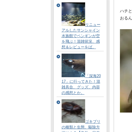
ハチ
おる
リニュー
アルしたサンシャイン
水族館でペンギンが空
を飛ぶ！混雑状況、感
想＆レビューをば。
「深海20
17」に行ってきた！混
雑具合、グッズ、内容
の感想とか。
ゴキブリ
の種類と生態、駆除方