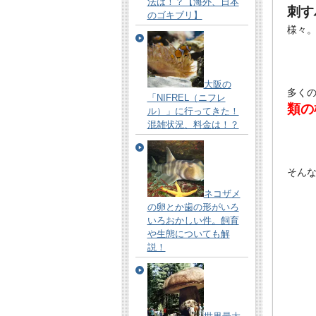
法は！？【海外、日本
刺す
のゴキブリ】
様々
大阪の
多く
「NIFREL（ニフレ
類の
ル）」に行ってきた！
混雑状況、料金は！？
そん
ネコザメ
の卵とか歯の形がいろ
いろおかしい件。飼育
や生態についても解
説！