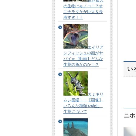
世界最大
の生物はキノコ！？オ
ニナラタケが巨大＆長
寿すぎ！！
エイリア
ンフィッシュの顔がヤ
バイｗ【動画】どんな
生態の魚なのか！？
い
カミキリ
ムシ図鑑！！【画像】
いろんな種類や幼虫、
生態について
ニホ