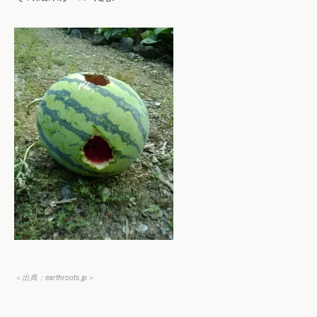
＜出典：
earthroots.jp
＞