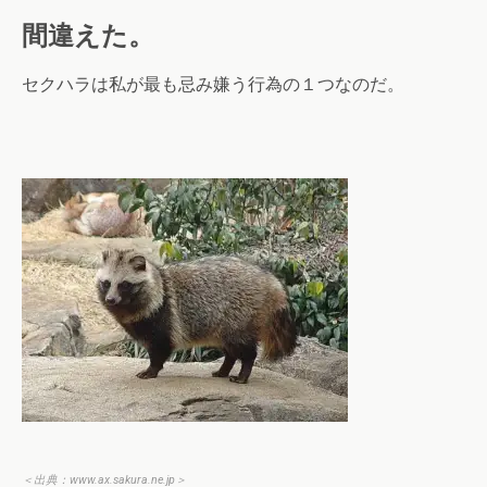
間違えた。
セクハラは私が最も忌み嫌う行為の１つなのだ。
＜出典：
www.ax.sakura.ne.jp
＞