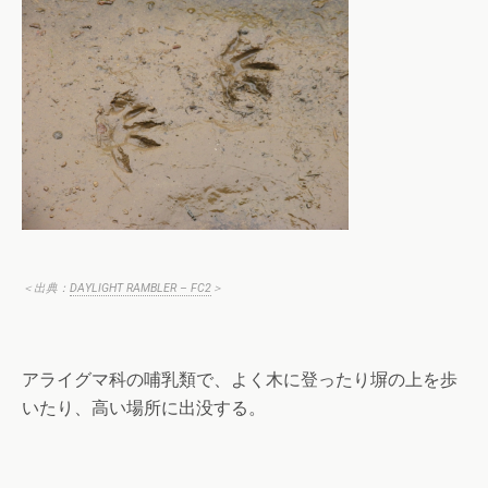
＜出典：
DAYLIGHT RAMBLER – FC2
＞
アライグマ科の哺乳類で、よく木に登ったり塀の上を歩
いたり、高い場所に出没する。