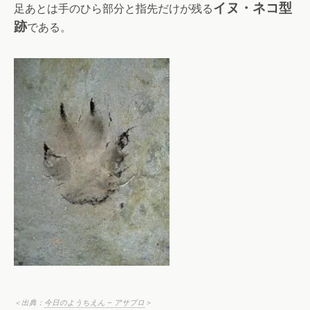
イヌ・ネコ型
足あとは手のひら部分と指先だけが残る
跡
である。
＜出典：
今日のようちえん – アサブロ
＞