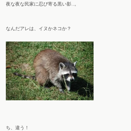
夜な夜な民家に忍び寄る黒い影…。
なんだアレは、イヌかネコか？
ち、違う！