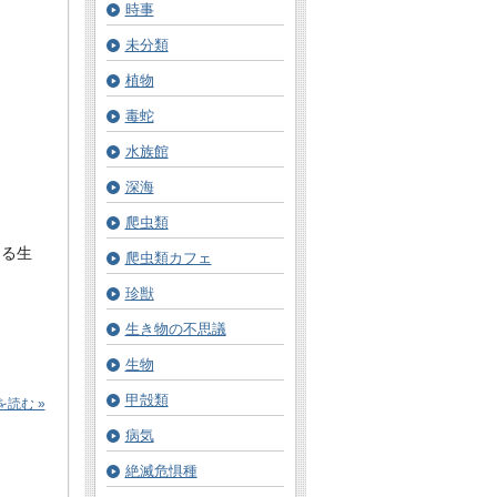
時事
未分類
植物
毒蛇
水族館
深海
爬虫類
きる生
爬虫類カフェ
珍獣
生き物の不思議
生物
！
甲殻類
読む »
病気
絶滅危惧種