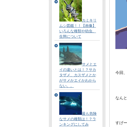
カミキリ
ムシ図鑑！！【画像】
いろんな種類や幼虫、
生態について
サメとエ
イの違いとは！？サカ
今回
タザメ、カスザメとか
がサメかエイかわから
ない。。
なん
最も危険
なサメの種類は！？ラ
すげ
ンキングにしてみ