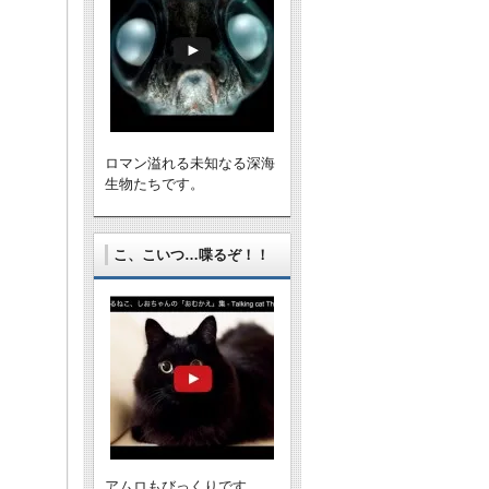
ロマン溢れる未知なる深海
生物たちです。
こ、こいつ…喋るぞ！！
アムロもびっくりです。