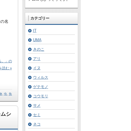
カテゴリー
氏の名
IT
UMA
きのこ
アリ
る。」の
イヌ
を読む »
ウィルス
ゲテモノ
物
,
虫
,
魚
コウモリ
サメ
モムシ
セミ
ネコ