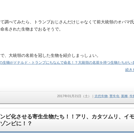
って調べてみたら、トランプおじさんだけじゃなくて前大統領のオバマ
ら命名された生物までおるそうで。
とで、大統領の名前を冠した生物を紹介しまっしょい。
の生物がドナルド・トランプにちなんで命名！？大統領の名前を持つ生物たちがい
続き
2017年01月21日（土）
｜
古代生物
,
寄生虫
,
新種
,
生
ンビ化させる寄生生物たち！！アリ、カタツムリ、イ
ゾンビに！？