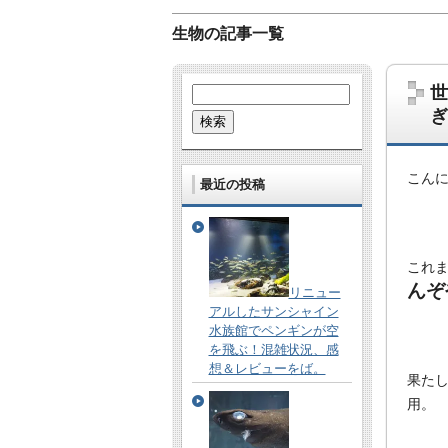
生物の記事一覧
世
検
索:
ぎ
こん
最近の投稿
哺乳類、爬虫類、鳥、虫、UMA…。な
これ
あとたまに雑学的なネタも。
んぞ
リニュー
アルしたサンシャイン
水族館でペンギンが空
を飛ぶ！混雑状況、感
想＆レビューをば。
果た
用。