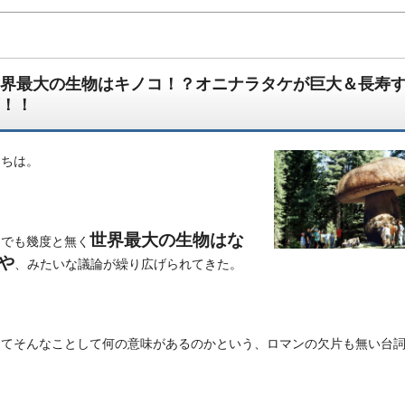
界最大の生物はキノコ！？オニナラタケが巨大＆長寿
！！
にちは。
んでもござれ！なちょっと怪しい生物図鑑ブログです。
世界最大の生物はな
までも幾度と無く
や
、みたいな議論が繰り広げられてきた。
してそんなことして何の意味があるのかという、ロマンの欠片も無い台