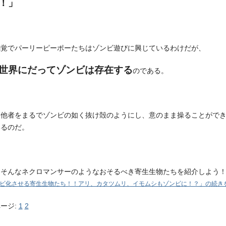
！」
感覚でパーリーピーポーたちはゾンビ遊びに興じているわけだが、
世界にだってゾンビは存在する
のである。
、他者をまるでゾンビの如く抜け殻のようにし、意のまま操ることがで
いるのだ。
はそんなネクロマンサーのようなおそるべき寄生生物たちを紹介しよう
ビ化させる寄生生物たち！！アリ、カタツムリ、イモムシもゾンビに！？」の続きを
ージ:
1
2