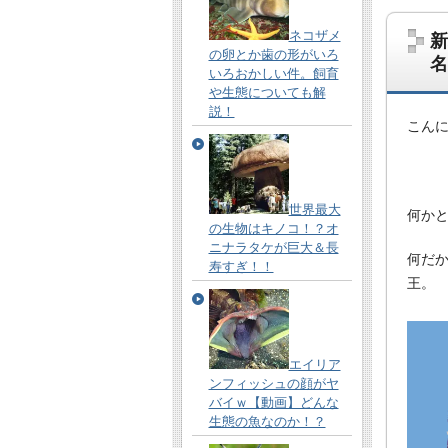
ネコザメ
新
の卵とか歯の形がいろ
名
いろおかしい件。飼育
や生態についても解
説！
こん
世界最大
何か
の生物はキノコ！？オ
ニナラタケが巨大＆長
何だ
寿すぎ！！
王。
エイリア
ンフィッシュの顔がヤ
バイｗ【動画】どんな
生態の魚なのか！？