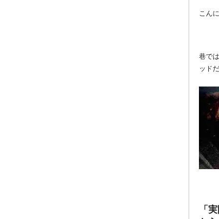
こん
巷で
ッド
「実