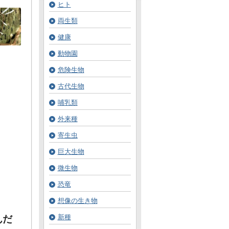
ヒト
両生類
健康
動物園
危険生物
古代生物
哺乳類
外来種
寄生虫
巨大生物
微生物
恐竜
想像の生き物
新種
んだ