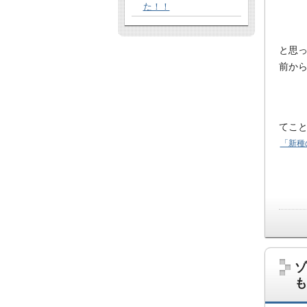
た！！
と思
前か
てこ
「新種
ゾ
も