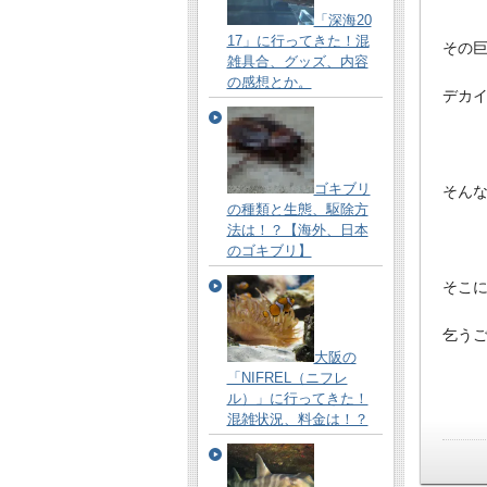
「深海20
17」に行ってきた！混
その
雑具合、グッズ、内容
の感想とか。
デカ
ゴキブリ
そん
の種類と生態、駆除方
法は！？【海外、日本
のゴキブリ】
そこ
乞う
大阪の
「NIFREL（ニフレ
ル）」に行ってきた！
混雑状況、料金は！？