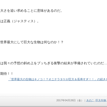
巨大さを追い求めることに意味があるのだ。
イは正義（ジャスティス）。
な世界最大にして巨大な生物は何なのか！？
には我々の予想の斜め上をブッちぎる衝撃の結末が準備されていたのだ
ご期待！！
「世界最大の生物はキノコ！？オニナラタケが巨大＆長寿すぎ！！」の続きを
2017年04月28日（金）
｜
きのこ
,
巨大生物