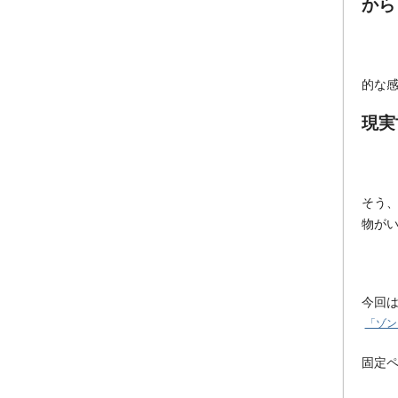
から
的な
現実
そう
物が
今回
「ゾン
固定ペ