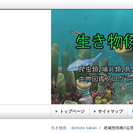
トップページ
サイトマップ
生き物係 -ikimono k
生き物係 -ikimono kakari-
絶滅危惧種の記