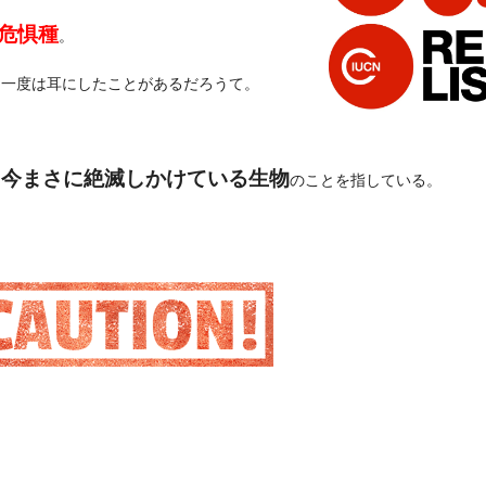
危惧種
。
も一度は耳にしたことがあるだろうて。
今まさに絶滅しかけている生物
は
のことを指している。