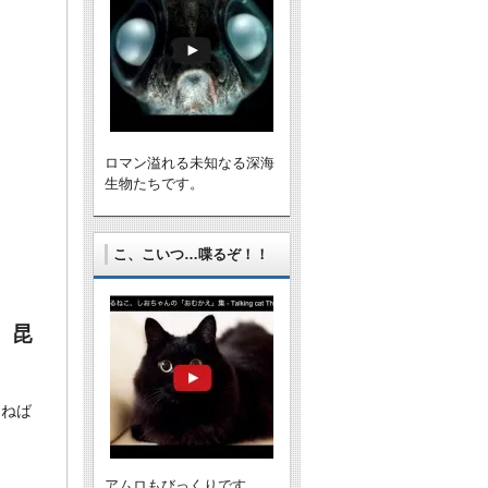
ロマン溢れる未知なる深海
生物たちです。
こ、こいつ…喋るぞ！！
、昆
めねば
アムロもびっくりです。