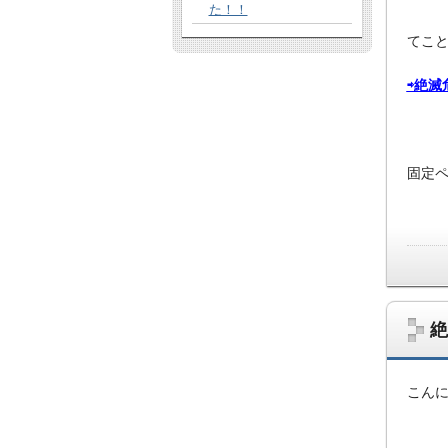
た！！
てこ
⇨絶滅
固定ペ
絶
こん