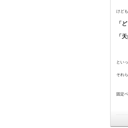
けど
「ど
「天
とい
それ
固定ペ