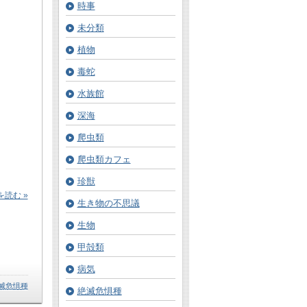
時事
未分類
植物
毒蛇
水族館
深海
爬虫類
爬虫類カフェ
珍獣
読む »
生き物の不思議
生物
甲殻類
病気
滅危惧種
絶滅危惧種