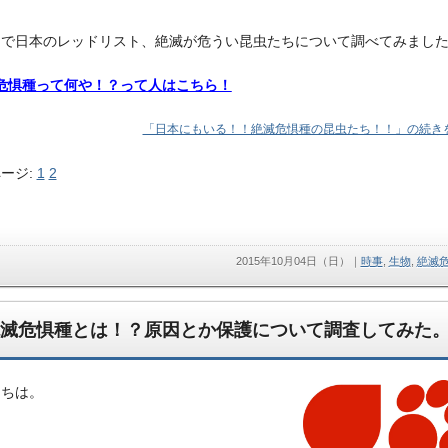
とで日本のレッドリスト、絶滅が危うい昆虫たちについて調べてみまし
危惧種って何や！？って人はこちら！
「日本にもいる！！絶滅危惧種の昆虫たち！！」の続きを
ージ:
1
2
2015年10月04日（日）
｜
時事
,
生物
,
絶滅
滅危惧種とは！？原因とか保護について調査してみた
にちは。