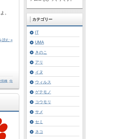
たよ。
カテゴリー
IT
読む »
UMA
きのこ
アリ
イヌ
危惧種
,
虫
ウィルス
ゲテモノ
。
コウモリ
サメ
セミ
ネコ