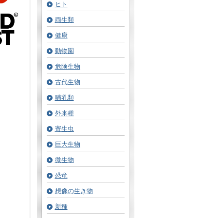
ヒト
両生類
健康
動物園
危険生物
古代生物
哺乳類
外来種
寄生虫
巨大生物
微生物
恐竜
想像の生き物
新種