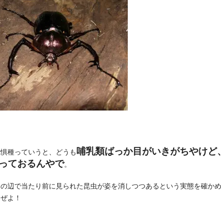
哺乳類ばっか目がいきがちやけど
危惧種っていうと、どうも
っておるんやで
。
その辺で当たり前に見られた昆虫が姿を消しつつあるという実態を確か
んぜよ！