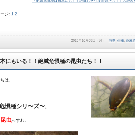
「絶滅危惧種は日本にも！！絶滅しそうな魚類たち！」の続きを
ージ:
1
2
2015年10月05日（月）
｜
時事
,
生物
,
絶滅
本にもいる！！絶滅危惧種の昆虫たち！！
にちは。
危惧種シリ〜ズ〜
。
昆虫
は
っすわ。