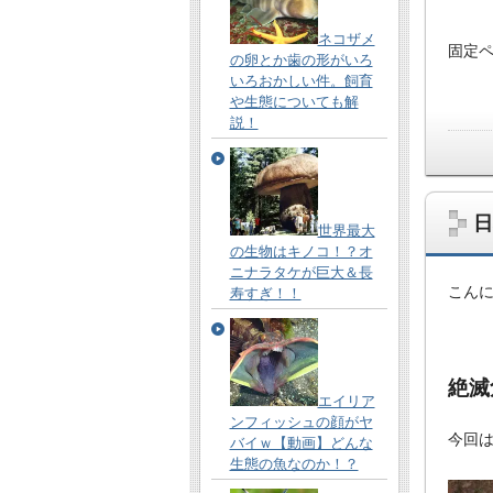
ネコザメ
固定ペ
の卵とか歯の形がいろ
いろおかしい件。飼育
や生態についても解
説！
日
世界最大
の生物はキノコ！？オ
ニナラタケが巨大＆長
こん
寿すぎ！！
絶滅
エイリア
ンフィッシュの顔がヤ
今回
バイｗ【動画】どんな
生態の魚なのか！？