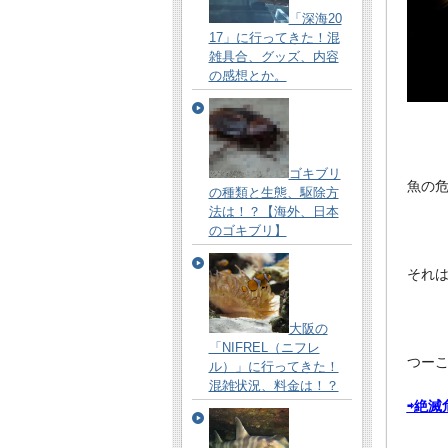
「深海20
17」に行ってきた！混
雑具合、グッズ、内容
の感想とか。
ゴキブリ
魚の
の種類と生態、駆除方
法は！？【海外、日本
のゴキブリ】
それ
大阪の
「NIFREL（ニフレ
つー
ル）」に行ってきた！
混雑状況、料金は！？
⇨絶滅