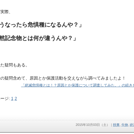
も実際、
うなったら危惧種になるんや？」
然記念物とは何が違うんや？」
った疑問もある。
らの疑問含めて、原因とか保護活動を交えながら調べてみましたよ！
「絶滅危惧種とは！？原因とか保護について調査してみた。」の続きを
ージ:
1
2
2015年10月03日（土）
｜
時事
,
生物
,
絶