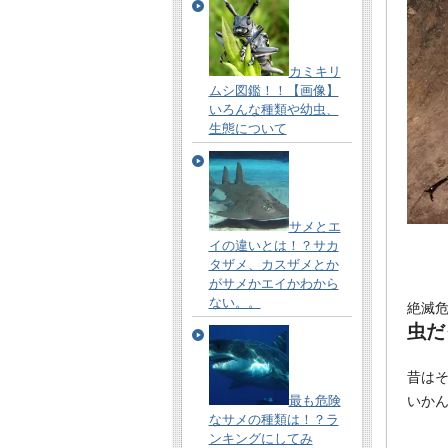
カミキリ
ムシ図鑑！！【画像】
いろんな種類や幼虫、
生態について
サメとエ
イの違いとは！？サカ
タザメ、カスザメとか
がサメかエイかわから
ない。。
絶滅
虫だ
昔は
最も危険
いか
なサメの種類は！？ラ
ンキングにしてみ