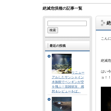
絶滅危惧種の記事一覧
絶
検
索:
こん
最近の投稿
絶滅
哺乳類、爬虫類、鳥、虫、UMA…。な
あとたまに雑学的なネタも。
はい
リニュー
アルしたサンシャイン
ョ！
水族館でペンギンが空
を飛ぶ！混雑状況、感
想＆レビューをば。