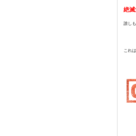
絶滅
誰し
これ