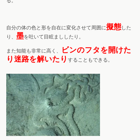
る。
擬態
自分の体の色と形を自在に変化させて周囲に
した
墨
り、
を吐いて目眩まししたり。
ビンのフタを開けた
また知能も非常に高く、
り迷路を解いたり
することもできる。