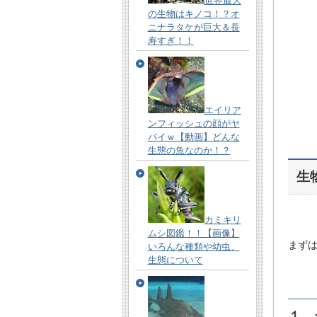
世界最大
の生物はキノコ！？オ
ニナラタケが巨大＆長
寿すぎ！！
エイリア
ンフィッシュの顔がヤ
バイｗ【動画】どんな
生態の魚なのか！？
生
カミキリ
ムシ図鑑！！【画像】
まず
いろんな種類や幼虫、
生態について
１．