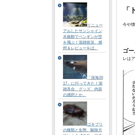
「
今や
リニュー
アルしたサンシャイン
水族館でペンギンが空
を飛ぶ！混雑状況、感
想＆レビューをば。
ゴー
レは
「深海20
17」に行ってきた！混
雑具合、グッズ、内容
の感想とか。
ゴキブリ
の種類と生態、駆除方