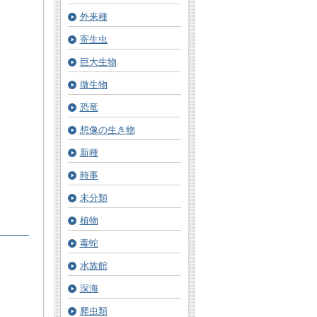
外来種
寄生虫
巨大生物
微生物
恐竜
想像の生き物
新種
時事
未分類
植物
毒蛇
水族館
深海
爬虫類