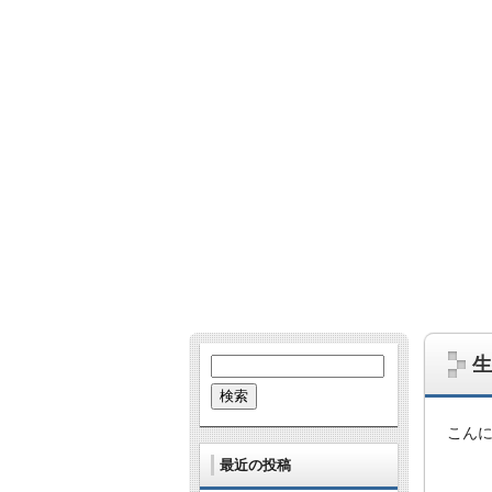
哺乳類、爬虫類、鳥、虫、UMA…。な
あとたまに雑学的なネタも。
生
検
索:
こん
最近の投稿