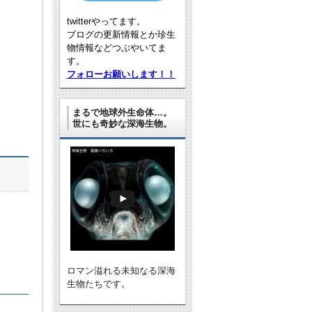
twitterやってます。
ブログの更新情報とか珍生
物情報などつぶやいてま
す。
フォローお願いします！！
まるで地球外生命体…。
世にも奇妙な深海生物。
ロマン溢れる未知なる深海
生物たちです。