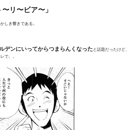
ト〜リ〜ビア〜」
懐かしき響きである。
ルデンにいってからつまらんくなった
と話題だったけど、
アレで。。