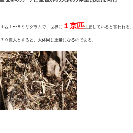
１京匹
は１匹１〜５ミリグラムで、世界に
生息していると言われる
は７０億人とすると、大体同じ重量になるのである。