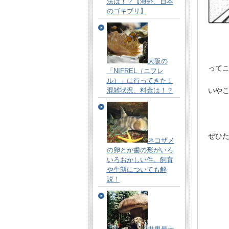
法は！？【海外、日本
のゴキブリ】
大阪の
って
「NIFREL（ニフレ
ル）」に行ってきた！
いや
混雑状況、料金は！？
ぜひ
ネコザメ
の卵とか歯の形がいろ
いろおかしい件。飼育
や生態についても解
説！