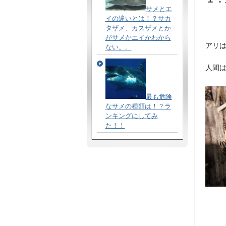
サメとエ
イの違いとは！？サカ
タザメ、カスザメとか
がサメかエイかわから
アリ
ない。。
人間
最も危険
なサメの種類は！？ラ
ンキングにしてみ
た！！