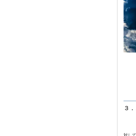
３．
対し