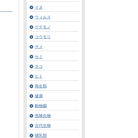
イヌ
ウィルス
ゲテモノ
コウモリ
サメ
セミ
ネコ
ヒト
両生類
健康
動物園
危険生物
古代生物
哺乳類