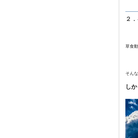
２．
草食
そん
しか