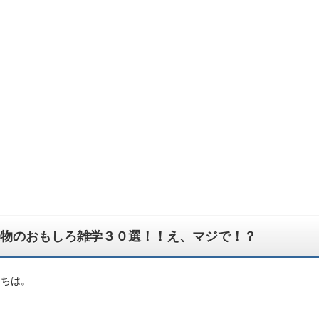
んでもござれ！なちょっと怪しい生物図鑑ブログです。
物のおもしろ雑学３０選！！え、マジで！？
にちは。