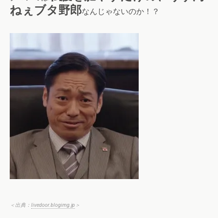
ねぇブタ野郎
なんじゃないのか！？
＜出典：
livedoor.blogimg.jp
＞