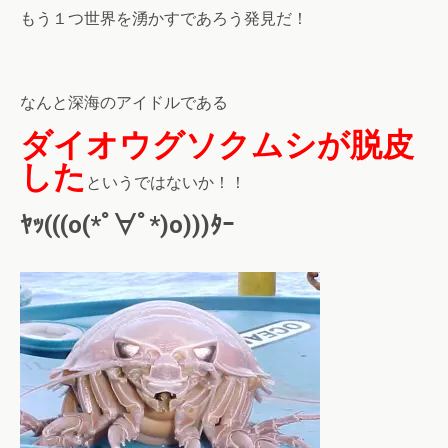
もう１つ世界を湧かすであろう発見だ！
なんと深海のアイドルである
ダイオウグソクムシが脱皮
した
というではないか！！
ﾔｯ(((o(*ﾟ∀ﾟ*)o)))ﾀｰ