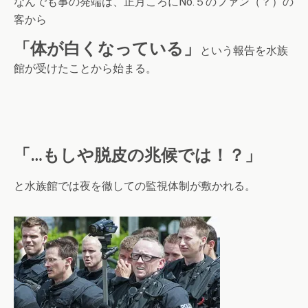
なんでも事の発端は、正月ころにNo.５のファン（？）の
客から
「体が白くなっている」
という報告を水族
館が受けたことから始まる。
「…もしや脱皮の兆候では！？」
と水族館では夜を徹しての監視体制が敷かれる。