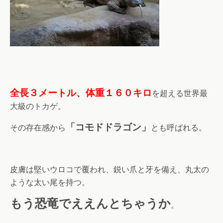
全長３メートル、体重１６０キロ
を超える世界最
大級のトカゲ。
「コモドドラゴン」
その存在感から
とも呼ばれる。
皮膚は堅いウロコで覆われ、鋭い爪と牙を備え、丸太の
ような太い尾を持つ。
もう恐竜でええんとちゃうか
。