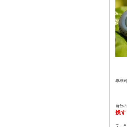
雌雄
自分
換す
で、