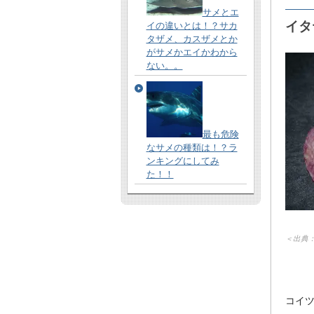
サメとエ
イタ
イの違いとは！？サカ
タザメ、カスザメとか
がサメかエイかわから
ない。。
最も危険
なサメの種類は！？ラ
ンキングにしてみ
た！！
＜出典
コイ