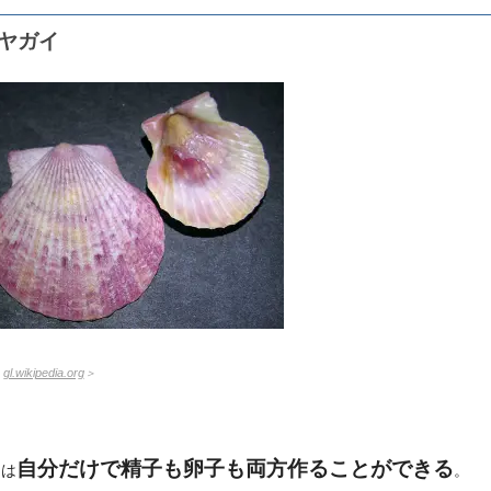
ヤガイ
：
gl.wikipedia.org
＞
自分だけで精子も卵子も両方作ることができる
ツは
。