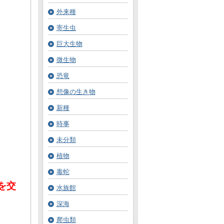
外来種
寄生虫
巨大生物
微生物
恐竜
想像の生き物
新種
時事
未分類
植物
毒蛇
を交
水族館
深海
爬虫類