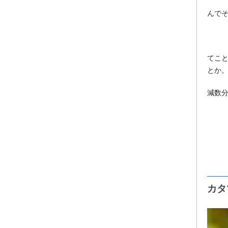
んで
てこ
とか
減数
カタ