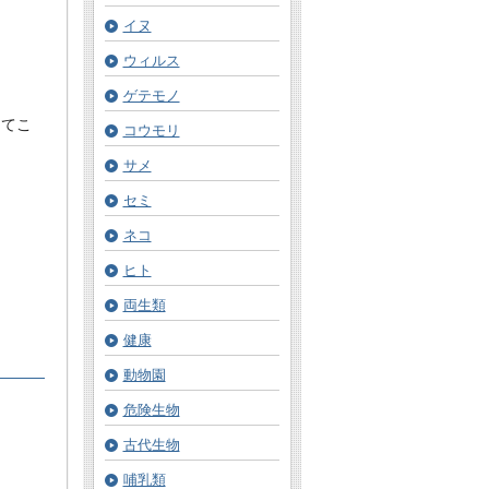
イヌ
ウィルス
ゲテモノ
ってこ
コウモリ
サメ
セミ
ネコ
ヒト
両生類
健康
動物園
危険生物
古代生物
哺乳類