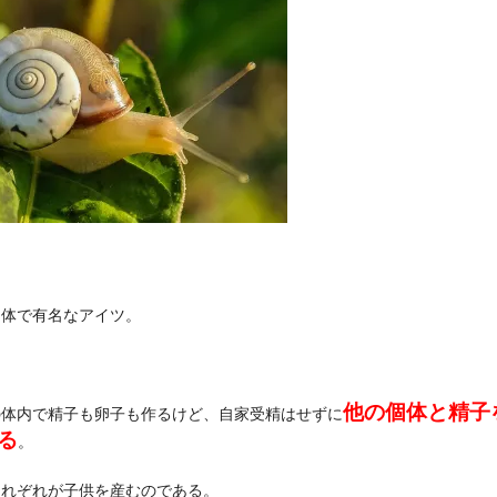
同体で有名なアイツ。
他の個体と精子
の体内で精子も卵子も作るけど、自家受精はせずに
る
。
それぞれが子供を産むのである。