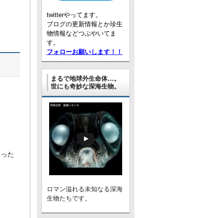
twitterやってます。
ブログの更新情報とか珍生
物情報などつぶやいてま
す。
フォローお願いします！！
まるで地球外生命体…。
世にも奇妙な深海生物。
わった
ロマン溢れる未知なる深海
生物たちです。