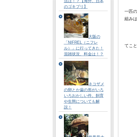
法は！？【海外、日本
のゴキブリ】
一匹
組み
大阪の
「NIFREL（ニフレ
てこ
ル）」に行ってきた！
混雑状況、料金は！？
ネコザメ
の卵とか歯の形がいろ
いろおかしい件。飼育
や生態についても解
説！