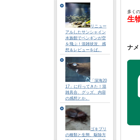
多く
生
リニュー
アルしたサンシャイン
水族館でペンギンが空
を飛ぶ！混雑状況、感
ナメ
想＆レビューをば。
「深海20
17」に行ってきた！混
雑具合、グッズ、内容
の感想とか。
ゴキブリ
の種類と生態、駆除方