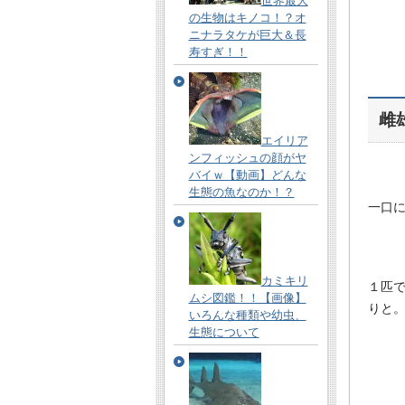
世界最大
の生物はキノコ！？オ
ニナラタケが巨大＆長
寿すぎ！！
雌
エイリア
ンフィッシュの顔がヤ
バイｗ【動画】どんな
生態の魚なのか！？
一口
カミキリ
１匹
ムシ図鑑！！【画像】
りと
いろんな種類や幼虫、
生態について