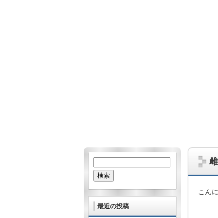
哺乳類、爬虫類、鳥、虫、UMA…。な
あとたまに雑学的なネタも。
雌
検
索:
こん
最近の投稿