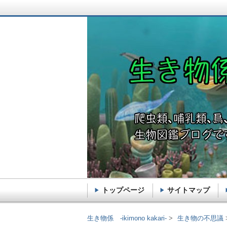
トップページ
サイトマップ
生き物係 -ikimono k
生き物係 -ikimono kakari-
生き物の不思議