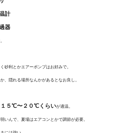
サ
温計
過器
備。
しく砂利とかエアーポンプはお好みで。
とか、隠れる場所なんかがあるとなお良し。
１５℃〜２０℃くらい
は
が適温。
に弱いんで、夏場はエアコンとかで調節が必要。
寒さには強い。