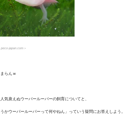
：
peco-japan.com
＞
たまらんｗ
に人気衰えぬウーパールーパーの飼育についてと、
いうかウーパールーパーって何やねん」っていう疑問にお答えしよう。