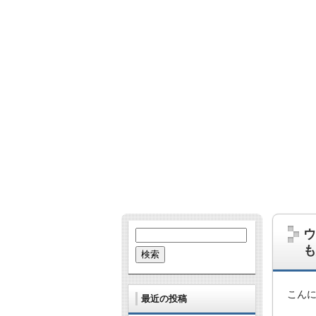
哺乳類、爬虫類、鳥、虫、UMA…。な
あとたまに雑学的なネタも。
ウ
検
索:
も
こん
最近の投稿