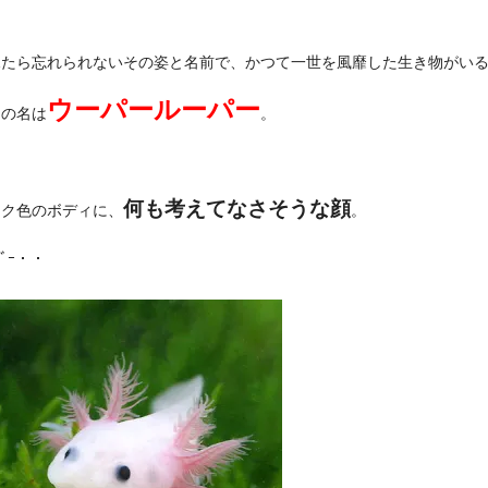
見たら忘れられないその姿と名前で、かつて一世を風靡した生き物がい
ウーパールーパー
ツの名は
。
何も考えてなさそうな顔
ンク色のボディに、
。
)ﾎﾞｰ・・