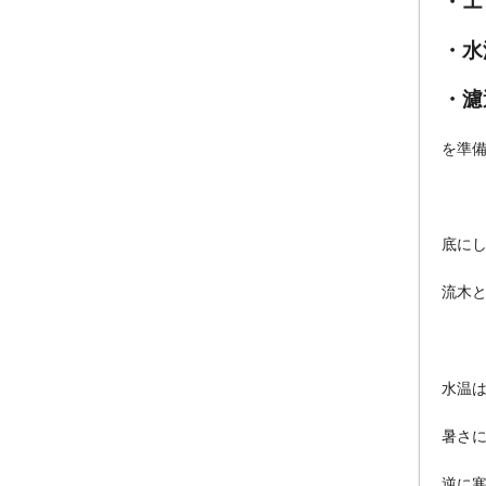
・エ
・水
・濾
を準
底に
流木
水温
暑さ
逆に