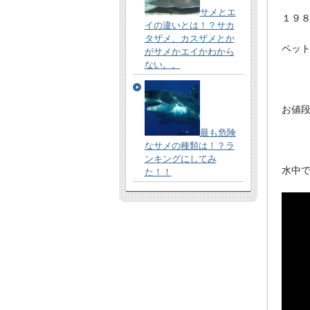
サメとエ
１９
イの違いとは！？サカ
タザメ、カスザメとか
ペッ
がサメかエイかわから
ない。。
お値
最も危険
なサメの種類は！？ラ
ンキングにしてみ
水中
た！！