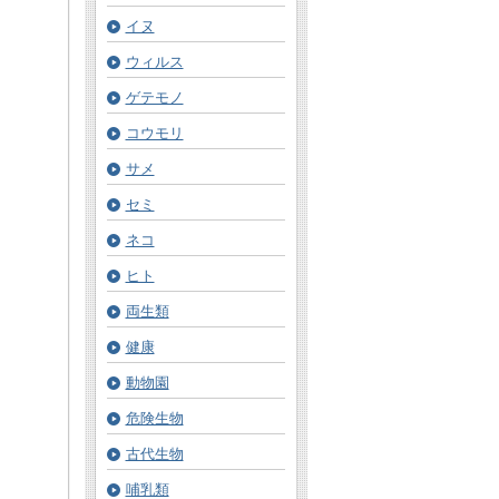
イヌ
ウィルス
ゲテモノ
コウモリ
サメ
セミ
ネコ
ヒト
両生類
健康
動物園
危険生物
古代生物
哺乳類