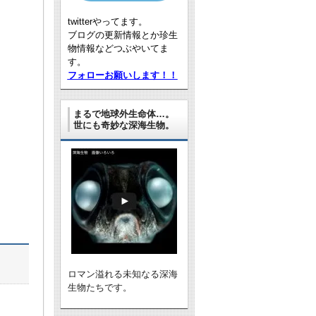
twitterやってます。
ブログの更新情報とか珍生
物情報などつぶやいてま
す。
フォローお願いします！！
まるで地球外生命体…。
世にも奇妙な深海生物。
ロマン溢れる未知なる深海
生物たちです。