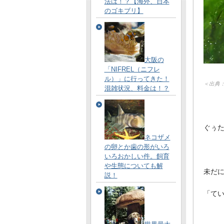
法は！？【海外、日本
のゴキブリ】
大阪の
「NIFREL（ニフレ
ル）」に行ってきた！
＜出典
混雑状況、料金は！？
ぐぅ
ネコザメ
の卵とか歯の形がいろ
いろおかしい件。飼育
や生態についても解
未だ
説！
「て