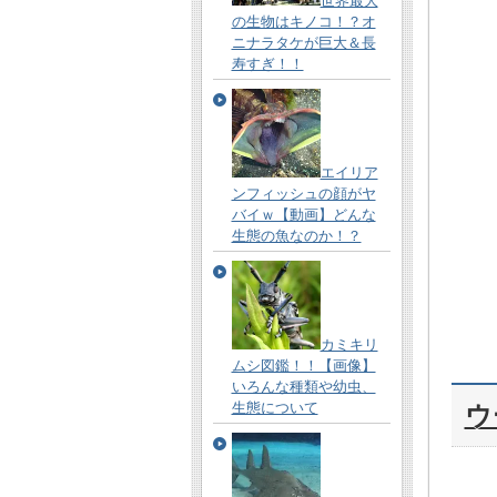
世界最大
の生物はキノコ！？オ
ニナラタケが巨大＆長
寿すぎ！！
エイリア
ンフィッシュの顔がヤ
バイｗ【動画】どんな
生態の魚なのか！？
カミキリ
ムシ図鑑！！【画像】
いろんな種類や幼虫、
生態について
ウ