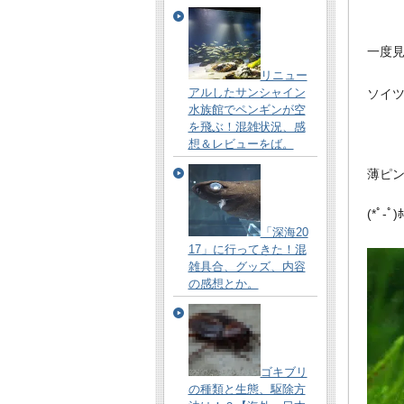
一度
リニュー
アルしたサンシャイン
ソイ
水族館でペンギンが空
を飛ぶ！混雑状況、感
想＆レビューをば。
薄ピ
(*ﾟ‐ﾟ
「深海20
17」に行ってきた！混
雑具合、グッズ、内容
の感想とか。
ゴキブリ
の種類と生態、駆除方