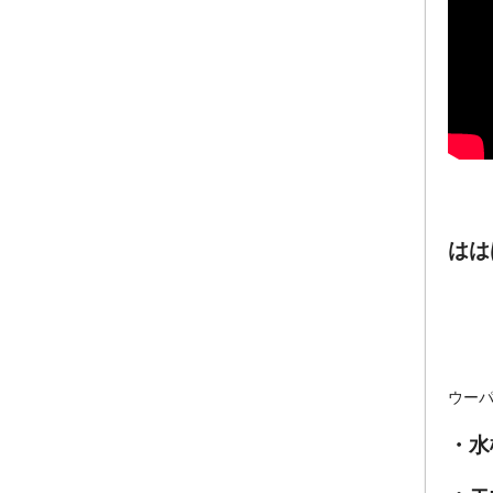
はは
ウー
・水