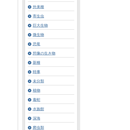
外来種
寄生虫
巨大生物
微生物
恐竜
想像の生き物
新種
時事
未分類
植物
毒蛇
水族館
深海
爬虫類