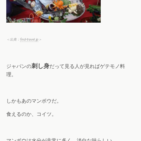
＜出典：
find-travel.jp
＞
刺し身
ジャパンの
だって見る人が見ればゲテモノ料
理。
しかもあのマンボウだ。
食えるのか、コイツ。
マンボウは水分が非常に多く、淡白な味らしい。