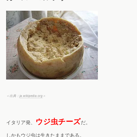
＜出典：
ja.wikipedia.org
＞
ウジ虫チーズ
イタリア発、
だ。
しかもウジ虫は生きたままである。