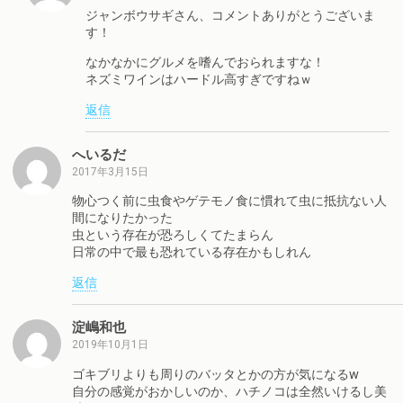
ジャンボウサギさん、コメントありがとうございま
す！
なかなかにグルメを嗜んでおられますな！
ネズミワインはハードル高すぎですねｗ
返信
へいるだ
2017年3月15日
物心つく前に虫食やゲテモノ食に慣れて虫に抵抗ない人
間になりたかった
虫という存在が恐ろしくてたまらん
日常の中で最も恐れている存在かもしれん
返信
淀嶋和也
2019年10月1日
ゴキブリよりも周りのバッタとかの方が気になる‪w
自分の感覚がおかしいのか、ハチノコは全然いけるし美