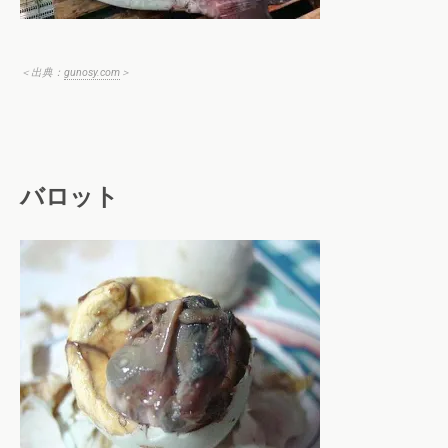
＜出典：
gunosy.com
＞
バロット