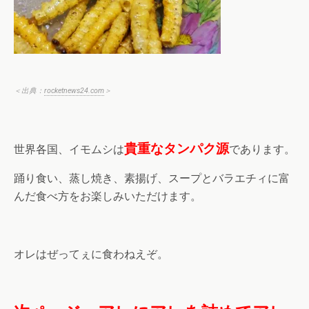
＜出典：
rocketnews24.com
＞
貴重なタンパク源
世界各国、イモムシは
であります。
踊り食い、蒸し焼き、素揚げ、スープとバラエチィに富
んだ食べ方をお楽しみいただけます。
オレはぜってぇに食わねえぞ。