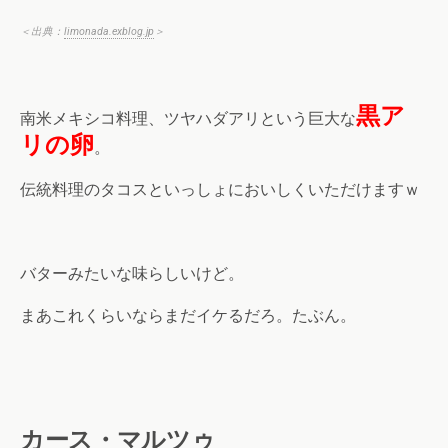
＜出典：
limonada.exblog.jp
＞
黒ア
南米メキシコ料理、ツヤハダアリという巨大な
リの卵
。
伝統料理のタコスといっしょにおいしくいただけますｗ
バターみたいな味らしいけど。
まあこれくらいならまだイケるだろ。たぶん。
カース・マルツゥ