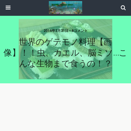
2016年3月31日 • 6コメント
世界のゲテモノ料理【画
像】！！虫、カエル、脳ミソ…こ
んな生物まで食うの！？