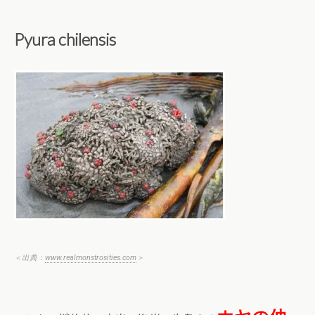
Pyura chilensis
＜出典：
www.realmonstrosities.com
＞